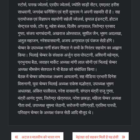
स्टोर्स, पारख ज्वेलर्स, प्रदीप ज्वेलर्स, ज्योति साड़ी सेंटर, एमएलट हरीश
साधवानी, जगदंबा फर्निशिंग एवं श्री सुन्दरम ने अपनी सहमति दी है। सह
प्रायोजक एवं विज्ञापन सहयोगी सहेली ज्वेलर्स, कृपाल इंडस्ट्री, होटल
सेन्ट्रल पार्क, टॉप शू, महेश बंसल, दिलीप अग्रवाल, जितेन्द्र प्रसाद
गुप्ता, संजय भागचंदानी, अखराज ओस्तवाल, सुशील जैन, भूषण अदलखा,
अतुल महाजन, नरेशवासवानी, अजय अग्रवाल एवं पंकज सेठी होंगे।
चेम्बर के उपाध्यक्ष गार्गी शंकर मिश्रा ने सभी के निरंतर सहयोग का आह्वान
किया। भिलाई चेम्बर के संरक्षक अर्जुन दास पोपटानी, अश्विनी महेन्द्रू,
प्रभुनाथ बैठा, जवाहर मार्केट अध्यक्ष मांगी लाल सोनी एवं भिलाई चेम्बर
अध्यक्ष भीमसेन सेतपाल ने भी बैठक को संबोधित किया।
बैठक में चेम्बर कोषाध्यक्ष लक्ष्मण आयलानी, सह मीडिया प्रभारी दिनेश
विशनानी, युवा चेम्बर भिलाई अध्यक्ष राकेश मल्होत्रा, उपाध्यक्ष भूषण
अधलखा, अंकित पालीवाल, नरेश वासवानी, संगठन मंत्री राजू गुप्ता,
मंत्री आनंद गुप्ता, जितेन्द्र खेत्रपाल, नरेश छाबड़ा, महिला चेम्बर अध्यक्ष
गीता वर्मा, उपाध्यक्ष सुषमा जेठानी, सरोजनी पाणिग्रही, प्रतिमा पारधी,
परिवहन चेम्बर के अध्यक्ष पंकज सेठी आदि मौजूद थे।
Post
अटल व मालवीय को भारत रत्न
बेइंतहा दर्द सहकर मिली है यह हंसी