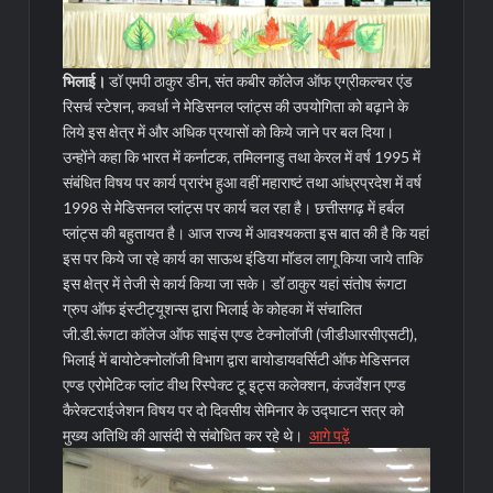
भिलाई।
डॉ एमपी ठाकुर डीन, संत कबीर कॉलेज ऑफ एग्रीकल्चर एंड
रिसर्च स्टेशन, कवर्धा ने मेडिसनल प्लांट्स की उपयोगिता को बढ़ाने के
लिये इस क्षेत्र में और अधिक प्रयासों को किये जाने पर बल दिया।
उन्होंने कहा कि भारत में कर्नाटक, तमिलनाडु तथा केरल में वर्ष 1995 में
संबंधित विषय पर कार्य प्रारंभ हुआ वहीं महाराष्टं तथा आंध्रप्रदेश में वर्ष
1998 से मेडिसनल प्लांट्स पर कार्य चल रहा है। छत्तीसगढ़ में हर्बल
प्लांट्स की बहुतायत है। आज राज्य में आवश्यकता इस बात की है कि यहां
इस पर किये जा रहे कार्य का साऊथ इंडिया मॉडल लागू किया जाये ताकि
इस क्षेत्र में तेजी से कार्य किया जा सके। डॉ ठाकुर यहां संतोष रूंगटा
ग्रुप ऑफ इंस्टीट्यूशन्स द्वारा भिलाई के कोहका में संचालित
जी.डी.रूंगटा कॉलेज ऑफ साइंस एण्ड टेक्नोलॉजी (जीडीआरसीएसटी),
भिलाई में बायोटेक्नोलॉजी विभाग द्वारा बायोडायवर्सिटी ऑफ मेडिसनल
एण्ड एरोमेटिक प्लांट वीथ रिस्पेक्ट टू इट्स कलेक्शन, कंजर्वेशन एण्ड
कैरेक्टराईजेशन विषय पर दो दिवसीय सेमिनार के उद्घाटन सत्र को
मुख्य अतिथि की आसंदी से संबोधित कर रहे थे।
आगे पढ़ें