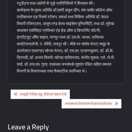
स्टूडेंट्स तथा उद्योगों से जुड़े प्रतिनिधियों ने शिरकत की।
कार्यक्रम के मुख्य अतिथि डॉ.एमपी ठाकुर डीन, संत कबीर कॉलेज ऑफ
एग्रीकल्चर एंड रिसर्च स्टेशन, कवर्धा तथा विशिष्ट अतिथि डॉ. केएल
तिवारी रजिस्ट्रार, आयुष एण्ड हेल्थ साइंसेस यूनिवर्सिटी, तथा डॉ. सुरेखा
कालकर एसोसिएट प्रोफेसर एंड हेड ऑफ द डिपार्टमेंट बॉटनी,
इंस्टीट्यूट ऑॅॅफ साइंस, नागपुर तथा डॉ. एस.के. जाधव, प्रोफेसर
बायोटेक्नालॉजी, पं. रविवि, रायपुर थीं। मौके पर संतोष रूंगटा समूह के
डायरेक्टर एफएण्डए सोनल रूंगटा, डॉ. एस.एम. प्रसन्नकुमार, डॉ. डी.के.
त्रिपाठी, डॉ. अजय तिवारी, महेन्द्र श्रीवास्तव, संजीव शुक्ला, प्रो. जे.पी.
शर्मा, डॉ. वाय.एम. गुप्ता, प्रबंधक जनसंपर्क सुशांत पंडित सहित समस्त
विभागों के विभागाध्यक्ष तथा फैकल्टीज उपस्थित थे।
Post
मजदूरों ने दिया लहू, रोटी का सहारा दे दो
navigation
जनसमस्या निराकरण में संत बटाएंगे हाथ
Leave a Reply