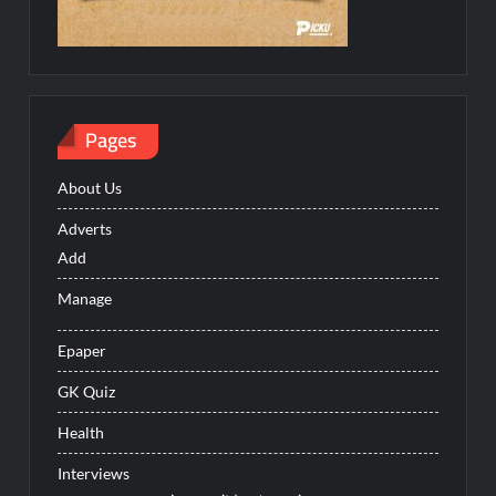
Pages
About Us
Adverts
Add
Manage
Epaper
GK Quiz
Health
Interviews