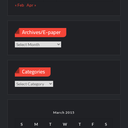
« Feb
Apr »
Archives/E-paper
Archives/E-
paper
Categories
Categories
March 2015
S
M
T
W
T
F
S