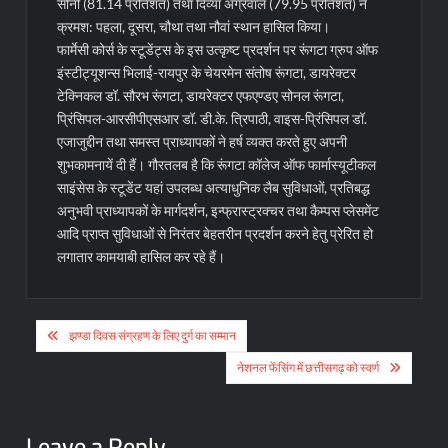
सोनी (81.14 प्रतिशत) तथा दिव्या अग्रवाल (79.95 प्रतिशत) ने
क्रमश: पहला, दूसरा, चौथा तथा नौवां स्थान हासिल किया।
फार्मेसी कोर्स के स्टूडेंट्स के इस उत्कृष्ट प्रदर्शन पर रूंगटा ग्रुप ऑफ
इंस्टीट्यूशन्स भिलाई-रायपुर के चेयरमेन संतोष रूंगटा, डायरेक्टर
टेक्निकल डॉ. सौरभ रूंगटा, डायरेक्टर एफएण्डए सोनल रूंगटा,
प्रिंसिपल-आरसीपीएसआर डॉ. डी.के. त्रिपाठी, वाइस-प्रिंसिपल डॉ.
एजाजुद्दीन तथा समस्त प्राध्यापकों ने हर्ष व्यक्त करते हुए अपनी
शुभकामनायें दी हैं। गौरतलब है कि रूंगटा कॉलेज ऑफ फार्मास्यूटीकल
साइंसेस के स्टूडेंट यहां उपलब्ध अत्याधुनिक लैब सुविधाओं, प्रतिबद्ध
अनुभवी प्राध्यापकों के मार्गदर्शन, इन्फ्रास्ट्रक्चर तथा कैम्पस प्लेसमेंट
आदि प्राप्त सुविधाओं से निरंतर बेहतरीन प्रदर्शन करने हेतु प्रेरित हो
लगातार कामयाबी हासिल कर रहे हैं।
Post
झण्डा दिवस संग्रहण के लिए दुर्ग का सम्मान
navigation
नेशनल फेंसिंग में छत्तीसगढ़ को स्वर्ण
Leave a Reply