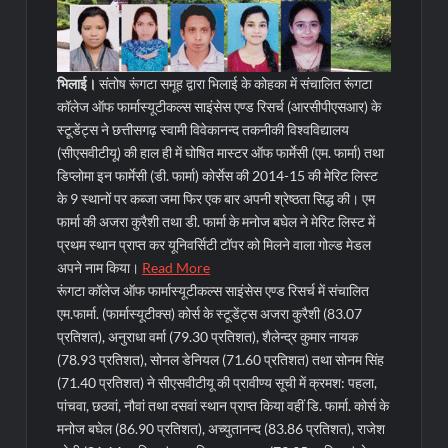
भिलाई।
संतोष रूंगटा समूह द्वारा भिलाई के कोहका में संचालित रूंगटा
कॉलेज ऑफ फार्मास्यूटीकल्स साइंसेस एण्ड रिसर्च (आरसीपीएसआर) के
स्टूडेंट्स ने छत्तीसगढ़ स्वामी विवेकानन्द तकनीकी विश्वविद्यालय
(सीएसवीटीयू) की हाल ही में घोषित मास्टर ऑफ फार्मेसी (एम. फार्मा) तथा
डिप्लोमा इन फार्मेसी (डी. फार्मा) कोर्सेस की 2014-15 की मेरिट लिस्ट
के 9 स्थानों पर कब्जा जमा फिर एक बार अपनी श्रेष्ठता सिद्ध की। एम
फार्मा की अजरा कुरैशी तथा डी. फार्मा के मनोज बघेल ने मेरिट लिस्ट में
प्रथम स्थान प्राप्त कर यूनिवर्सिटी टॉपर को मिलने वाला गोल्ड मेडल
अपने नाम किया।
Read More
रूंगटा कॉलेज ऑफ फार्मास्यूटीकल्स साइंसेस एण्ड रिसर्च में संचालित
एम.फार्मा. (फार्मास्यूटीक्स) कोर्स के स्टूडेंट्स अजरा कुरैशी (83.07
प्रतिशत), अनुराधा वर्मा (79.30 प्रतिशत), शैलेन्द्र कुमार नायक
(78.93 प्रतिशत), सोनल डेनियल (71.60 प्रतिशत) तथा सोनम सिंह
(71.40 प्रतिशत) ने सीएसवीटीयू की प्रावीण्य सूची में क्रमश: पहला,
पांचवा, छठवां, नौवां तथा दसवां स्थान प्राप्त किया वहीं डि. फार्मा. कोर्स के
मनोज बघेल (86.90 प्रतिशत), अच्युतानन्द (83.86 प्रतिशत), राजेश