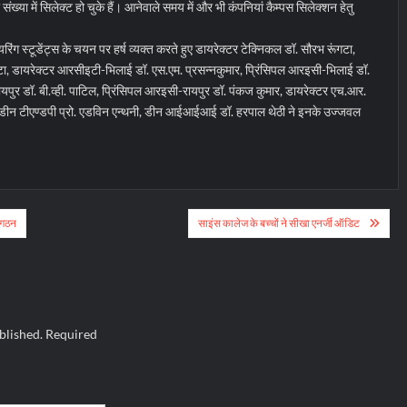
बड़ी संख्या में सिलेक्ट हो चुके हैं। आनेवाले समय में और भी कंपनियां कैम्पस सिलेक्शन हेतु
िंग स्टूडेंट्स के चयन पर हर्ष व्यक्त करते हुए डायरेक्टर टेक्निकल डॉ. सौरभ रूंगटा,
गटा, डायरेक्टर आरसीइटी-भिलाई डॉ. एस.एम. प्रसन्नकुमार, प्रिंसिपल आरइसी-भिलाई डॉ.
पुर डॉ. बी.व्ही. पाटिल, प्रिंसिपल आरइसी-रायपुर डॉ. पंकज कुमार, डायरेक्टर एच.आर.
ास्तव, डीन टीएण्डपी प्रो. एडविन एन्थनी, डीन आईआईआई डॉ. हरपाल थेठी ने इनके उज्जवल
ा गठन
साइंस कालेज के बच्चों ने सीखा एनर्जी ऑडिट
blished.
Required