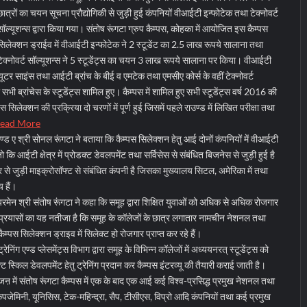
छात्रों का चयन सूचना प्रौद्योगिकी से जुड़ी हुई कंपनियों वीआईटी इन्फोटेक तथा टेक्नोवर्ट
सॉल्यूशन्स द्वारा किया गया। संतोष रूंगटा ग्रुप कैम्पस, कोहका में आयोजित इस कैम्पस
सिलेक्शन ड्राईव में वीआईटी इन्फोटेक ने 2 स्टूडेंट का 2.5 लाख रूपये सालाना तथा
टेक्नोवर्ट सॉल्यूशन्स ने 5 स्टूडेंट्स का चयन 3 लाख रूपये सालाना पर किया। वीआईटी
ंप्यूटर साइंस तथा आईटी ब्रांच के बीई व एमटेक तथा एमसीए कोर्स के वहीं टेक्नोवर्ट
ी सभी ब्रांचेस के स्टूडेंट्स शामिल हुए। कैम्पस में शामिल हुए सभी स्टूडेंट्स वर्ष 2016 की
 सिलेक्शन की प्रक्रिया दो चरणों में पूर्ण हुई जिसमें पहले राउण्ड में लिखित परीक्षा तथा
ead More
ण्ड ए श्री सोनल रूंगटा ने बताया कि कैम्पस सिलेक्शन हेतु आई दोनों कंपनियों में वीआईटी
कि आईटी क्षेत्र में प्रोडक्ट डेवलपमेंट तथा सर्विसेस से संबंधित बिजनेस से जुड़ी हुई है
टर से जुड़ी माइक्रोसॉफ्ट से संबंधित कंपनी है जिसका मुख्यालय सिटल, अमेरिका में तथा
य हैं।
ेयरमेन श्री संतोष रूंगटा ने कहा कि समूह द्वारा शिक्षित युवाओं को अधिक से अधिक रोजगार
 प्रयासों का यह नतीजा है कि समूह के कॉलेजों के छात्र लगातार नामचीन नेशनल तथा
म्पस सिलेक्शन ड्राइव में सिलेक्ट हो रोजगार प्राप्त कर रहे हैं।
निंग एण्ड प्लेसमेंट्स विभाग द्वारा समूह के विभिन्न कॉलेजों में अध्ययनरत् स्टूडेंट्स को
ट स्किल डेवलपमेंट हेतु ट्रेनिंग प्रदान कर कैम्पस इंटरव्यू की तैयारी कराई जाती है।
ऩ में संतोष रूंगटा कैम्पस में एक के बाद एक आई कई विश्व-प्रसिद्ध प्रमुख नेशनल तथा
कैपजेमिनी, यूनिसिस, टेक-महिन्द्रा, सैप, टीसीएस, विप्रो आदि कंपनियों तथा कई प्रमुख