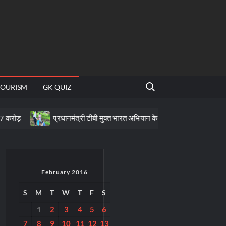
Search for:
TOURISM
GK QUIZ
प्रधानमंत्री टीबी मुक्त भारत अभियान के तहत पीवीटीजी क्षेत्रों में पोषण सहायता
February 2016
S
M
T
W
T
F
S
2
3
4
5
6
1
7
8
9
10
11
12
13