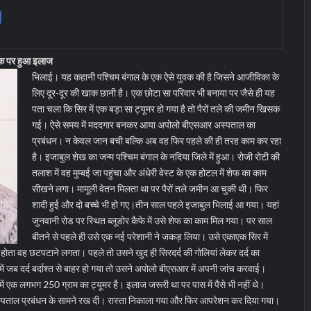
ुल्क पर हुआ इलाज
भिलाई। यह कहानी पश्चिम बंगाल के एक ऐसे युवक की है जिसने आजीविका के
लिए दूर-दूर की खाक छानी है। एक छोटा सा परिवार भी बनाया पर जैसे ही यह
पता चला कि सिर में एक बड़ा सा ट्यूमर हो गया है तो पैरों तले की जमीन खिसक
गई। ऐसे समय में मददगार बनकर आया अपोलो बीएसआर अस्पताल का
प्रबंधन। न केवल जान बची बल्कि अब वह फिर पहले की ही तरह काम कर रहा
है। इजाबुल शेख का जन्म पश्चिम बंगाल के नदिया जिले में हुआ। रोजी रोटी की
तलाश में वह मुम्बई जा पहुंचा और अंधेरी वेस्ट के एक होटल में शेफ का काम
सीखने लगा। मामूली वेतन मिलता था पर पैरों तले जमीन आ चुकी थी। फिर
शादी हुई और दो बच्चे भी हो गए।
तीन साल पहले इजाबुल भिलाई आ गया। यहां
जुनवानी रोड पर स्थित ब्लूडोर कैफे में उसे शेफ का काम मिल गया। पर साल
बीतने से पहले ही उसे एक नई परेशानी ने जकड़ लिया। उसे एकाएक सिर में
होता वह छटपटाने लगता। पहले तो उसने खुद ही सिरदर्द की गोलियां लेकर दर्द का
ं जब दर्द बर्दाश्त से बाहर हो गया तो उसने अपोलो बीएसआर में अपनी जांच करवाई।
में एक लगभग 250 ग्राम का ट्यूमर है। इलाज जरूरी था पर पास में पैसे भी नहीं थे।
 अस्पताल प्रबंधन के सामने रख दी। रास्ता निकाला गया और फिर आपरेशन कर दिया गया।