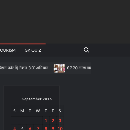
Search for:
TOURISM
GK QUIZ
ि नेशन 3.0’ अभियान
67.20 लाख माताओं के खातों में पहुँची महतारी वंदन योज
September 2016
S
M
T
W
T
F
S
1
2
3
4
6
7
8
9
10
5