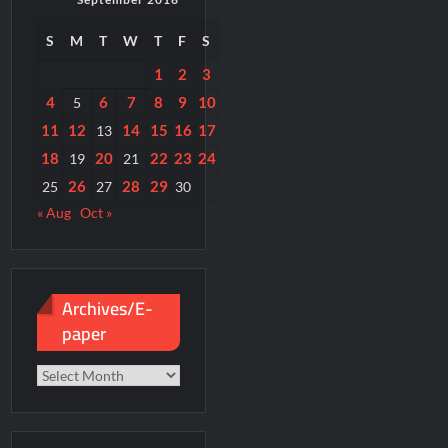
S
M
T
W
T
F
S
1
2
3
4
6
7
8
9
10
5
11
12
14
15
16
17
13
18
20
22
23
24
19
21
26
28
29
25
27
30
« Aug
Oct »
Archives/E-
paper
Archives/E-
paper