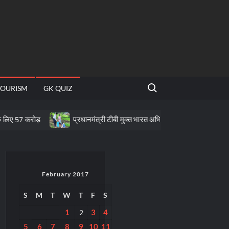
Search for:
TOURISM
GK QUIZ
ड़
प्रधानमंत्री टीबी मुक्त भारत अभियान के तहत पीवीटीजी क्षेत्रों में पोषण सह
February 2017
S
M
T
W
T
F
S
1
3
4
2
5
6
7
8
9
10
11