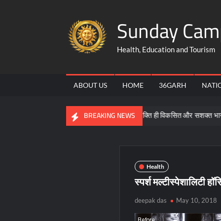
Skip
Sunday Cam
to
content
Health, Education and Tourism
ABOUT US
HOME
36GARH
NATI
कारी
समरसता, समानता और भक्ति ही विकसित और सशक्त भारत की आधारशि
BREAKING NEWS
Health
स्पर्श मल्टीस्पेशालिटी ह
deepak das
May 10, 2018