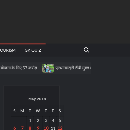
Search for:
TOURISM
GK QUIZ
िए 57 करोड़
प्रधानमंत्री टीबी मुक्त भारत अभियान के तहत पीवीटीजी क्षेत्रों म
May 2018
S
M
T
W
T
F
S
1
2
3
4
5
6
7
8
9
10
12
11