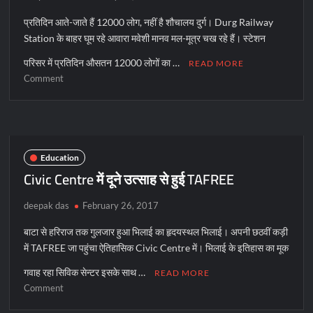
:
प्रतिदिन आते-जाते हैं 12000 लोग, नहीं है शौचालय दुर्ग। Durg Railway
तारिका
Station के बाहर घूम रहे आवारा मवेशी मानव मल-मूत्र चख रहे हैं। स्टेशन
परिसर में प्रतिदिन औसतन 12000 लोगों का …
READ MORE
on
Comment
यहां
गौमाता
चख
रही
है
Education
मानव
Civic Centre में दूने उत्साह से हुई TAFREE
मल-
मूत्र
deepak das
February 26, 2017
बाटा से हरिराज तक गुलजार हुआ भिलाई का हृदयस्थल भिलाई। अपनी छठवीं कड़ी
में TAFREE जा पहुंचा ऐतिहासिक Civic Centre में। भिलाई के इतिहास का मूक
गवाह रहा सिविक सेन्टर इसके साथ …
READ MORE
on
Comment
Civic