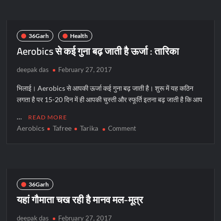
को
AAP
ने
पकड़ाया
36Garh
Health
Lollipop
Aerobics से कई गुना बढ़ जाती है ऊर्जा : तारिका
deepak das
February 27, 2017
भिलाई। Aerobics से आपकी ऊर्जा कई गुना बढ़ जाती है। शुरू में यह कठिन
लगता है पर 15-20 दिन में ही आपकी चुस्ती और स्फूर्ति इतना बढ़ जाती है कि आप
…
READ MORE
Aerobics
Tafree
Tarika
on
Comment
Aerobics
से
कई
गुना
बढ़
36Garh
जाती
यहां गौमाता चख रही है मानव मल-मूत्र
है
ऊर्जा
deepak das
February 27, 2017