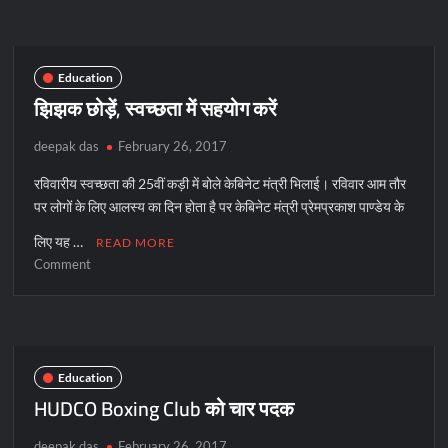
Centre
में
दूने
उत्साह
Education
से
झिझक छोड़ें, स्वच्छता में सहयोग करें
हुई
TAFREE
deepak das
February 26, 2017
रविवारीय स्वच्छता की 25वीं कड़ी में बोले केबिनेट मंत्री भिलाई। रविवार आम तौर
पर लोगों के लिए आलस्य का दिन होता है पर केबिनेट मंत्री प्रेमप्रकाश पाण्डेय के
लिए यह …
READ MORE
on
Comment
झिझक
छोड़ें,
स्वच्छता
में
सहयोग
Education
करें
HUDCO Boxing Club को चार पदक
deepak das
February 26, 2017