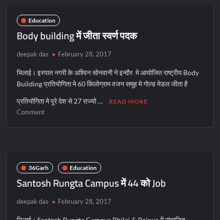
जुड़े
हार्ट
Education
सर्जन
Body building में जीता स्वर्ण पदक
डॉ
गोयल
deepak das
February 28, 2017
भिलाई। इस्पात नगरी के अश्विन सोनवानी ने इन्दौर मे आयोजित राष्ट्रीय Body
Building प्रतियोगिता मे 60 किलोग्राम वजन समूह मे गोल्ड मेडल जीता है
प्रतियोगिता मे पूरे देश से 27 राज्यो …
READ MORE
on
Comment
Body
building
में
जीता
स्वर्ण
36Garh
Education
पदक
Santosh Rungta Campus में 44 को Job
deepak das
February 28, 2017
भिलाई। Santosh Rungta Campus Bhilai & Raipur में संचालित