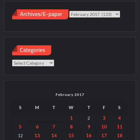
Archives/E-paper
Archives/E-
paper
Categories
Categories
February 2017
S
M
T
W
T
F
S
1
3
4
2
5
6
7
8
9
10
11
13
14
15
16
17
18
12