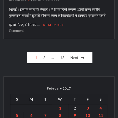
भिलाई। इस्पात नगरी के सेक्टर 5 में विगत दिनों सम्पन्न 13वीं राज्य स्तरीय
मुक्केबाजी स्पर्धा में हुडको बॉक्सिंग क्लब के खिलाडिय़ों ने शानदार प्रदार्शन करते
हुए दो गोल्ड, दो सिल्वर …
READ MORE
on
Comment
HUDCO
Boxing
Club
Posts
को
1
2
…
12
Next
चार
pagination
पदक
February 2017
S
M
T
W
T
F
S
1
3
4
2
5
6
7
8
9
10
11