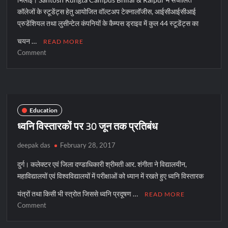
कॉलेजों के स्टूडेंट्स हेतु आयोजित वॉल्टअप टेक्नालॉजीस, आईसीआईसीआई
प्रुडेंशियल तथा लुसीन्टेल कंपनियों के कैम्पस ड्राइव में कुल 44 स्टूडेंट्स का
चयन …
READ MORE
on
Comment
Santosh
Rungta
Campus
में
44
Education
को
ध्वनि विस्तारकों पर 30 जून तक प्रतिबंध
Job
deepak das
February 28, 2017
दुर्ग। कलेक्टर एवं जिला दण्डाधिकारी श्रीमती आर. शंगीता ने विद्यालयीन,
महाविद्यालयों एवं विश्वविद्यालयों में परीक्षाओं को ध्यान में रखते हुए ध्वनि विस्तारक
यंत्रों तथा किसी भी स्त्रोत जिससे ध्वनि प्रदूषण …
READ MORE
on
Comment
ध्वनि
विस्तारकों