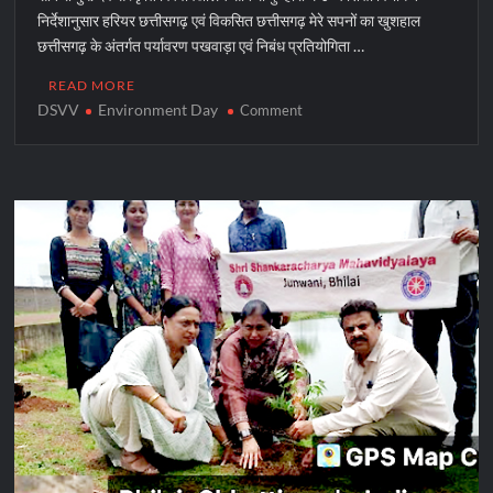
निर्देशानुसार हरियर छत्तीसगढ़ एवं विकसित छत्तीसगढ़ मेरे सपनों का खुशहाल
छत्तीसगढ़ के अंतर्गत पर्यावरण पखवाड़ा एवं निबंध प्रतियोगिता …
READ MORE
DSVV
Environment Day
on
Comment
देव
संस्कृति
विश्वविद्यालय
में
पर्यावरण
दिवस
का
आयोजन