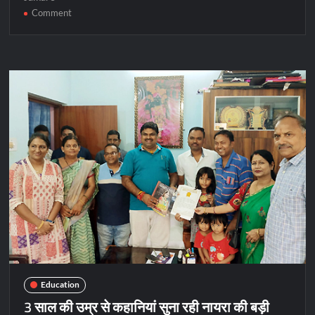
on
Comment
एमजे
कालेज
की
शकुंतला
को
पीएचडी
की
उपाधि
Education
3 साल की उम्र से कहानियां सुना रही नायरा की बड़ी