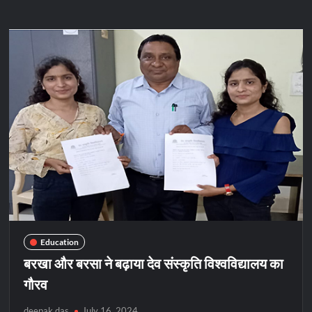
काॅलेज
की
नम्रता
देवांगन
को
गृहविज्ञान
में
पीएचडी
Education
बरखा और बरसा ने बढ़ाया देव संस्कृति विश्वविद्यालय का
गौरव
deepak das
July 16, 2024