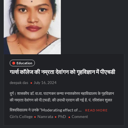
लगाया
एक
पेड़
मां
के
नाम
Education
गर्ल्स काॅलेज की नम्रता देवांगन को गृहविज्ञान में पीएचडी
deepak das
July 16, 2024
दुर्ग। शासकीय डाॅ. वा.वा. पाटणकर कन्या स्नातकोत्तर महाविद्यालय के गृहविज्ञान
की नम्रता देवांगन को पी.एचडी. की उपाधी प्रदान की गई है. पं. रविशंकर शुक्ल
विश्वविद्यालय ने उनके “Moderating effect of …
READ MORE
Girls College
Namrata
PhD
on
Comment
गर्ल्स