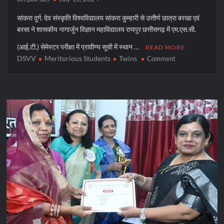
सांकरा दुर्ग. देव संस्कृति विश्वविद्यालय सांकरा कुम्हारी से उत्तीर्ण छात्रा बरखा एवं
बरसा ने शासकीय नागार्जुन विज्ञान महाविद्यालय रायपुर छत्तीसगढ़ में एम.एस.सी.
(आई.टी.) सेमेस्टर परीक्षा में प्रावीण्य सूची में स्थान …
READ MORE
DSVV
Meritorious Students
Twins
on
Comment
बरखा
और
बरसा
ने
बढ़ाया
देव
संस्कृति
विश्वविद्यालय
का
गौरव