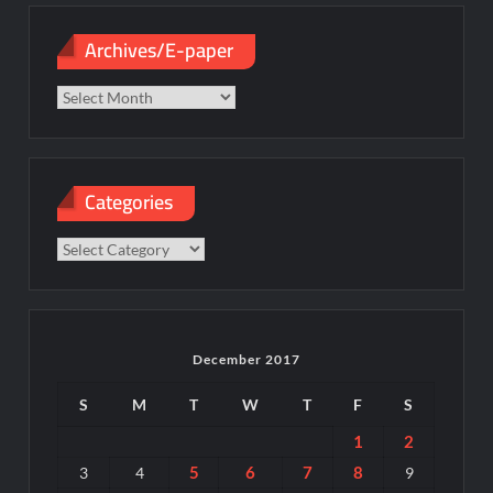
Archives/E-paper
Archives/E-
paper
Categories
Categories
December 2017
S
M
T
W
T
F
S
1
2
5
6
7
8
3
4
9