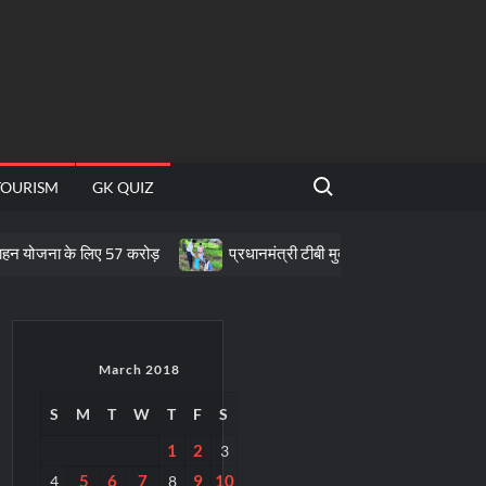
Search for:
TOURISM
GK QUIZ
के लिए 57 करोड़
प्रधानमंत्री टीबी मुक्त भारत अभियान के तहत पीवीटीजी क्षेत्र
March 2018
S
M
T
W
T
F
S
1
2
3
5
6
7
9
10
4
8