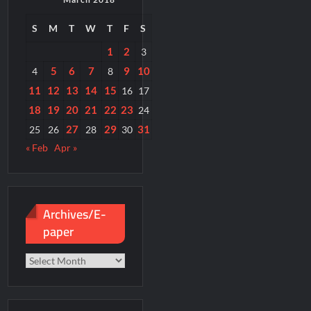
S
M
T
W
T
F
S
1
2
3
5
6
7
9
10
4
8
11
12
13
14
15
16
17
18
19
20
21
22
23
24
27
29
31
25
26
28
30
« Feb
Apr »
Archives/E-
paper
Archives/E-
paper