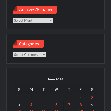
Archives/E-paper
Archives/E-
paper
Categories
Categories
June 2018
S
M
T
W
T
F
S
2
1
4
6
7
8
3
5
9