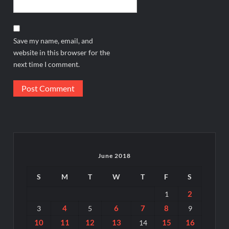
Save my name, email, and
website in this browser for the
next time I comment.
June 2018
S
M
T
W
T
F
S
2
1
4
6
7
8
3
5
9
10
11
12
13
15
16
14