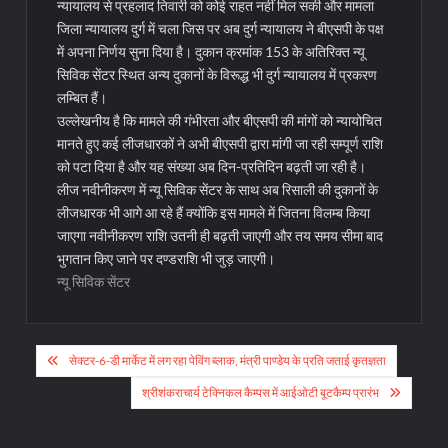
न्यायालय से प्रहलाद तिवारी को कोई राहत नहीं मिल सकी और मामला
जिला न्यायालय दुर्ग में चला जिस पर अब दुर्ग न्यायालय ने बीएसपी के पक्ष
में अपना निर्णय सुना दिया है। दुकान क्रमांक 153 के अतिरिक्त न्यू
सिविक सेंटर स्थित अन्य दुकानों के विरूद्ध भी दुर्ग न्यायालय में प्रकरण
लम्बित हैं।
उल्लेखनीय है कि मामले की गंभीरता और बीएसपी की मांगों को न्यायोचित
मानते हुए कई लीजधारकों ने अभी बीएसपी द्वारा मांगी जा रही सम्पूर्ण राशि
को पटा दिया है और यह संख्या अब दिन-प्रतिदिन बढ़ती जा रही है।
लीज नवीनीकरण में न्यू सिविक सेंटर के साथ अब रिसाली की दुकानों के
लीजधारक भी आगे आ रहे हैं क्योंकि इस मामले में जितना विलम्ब किया
जाएगा नवीनीकरण राशि उतनी ही बढ़ती जाएगी और तय समय सीमा बाद
भुगतान किए जाने पर दण्डराशि भी जुड़ जाएगी।
न्यू सिविक सेंटर
Post
सेक्टर-6-डी मार्केट में लग रहा पेविंग ब्लाक, मंत्री पाण्डेय के प्रति जताई कृतज्ञता
navigation
श्रीशंकराचार्य टेक्निकल कैम्पस में आईओटी बूटकैम्प प्रारंभ