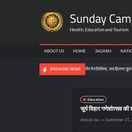
Skip
Sunday Cam
to
content
Health, Education and Tourism
ABOUT US
HOME
36GARH
NATI
ं स्वदेशी प्रदर्शनी आयोजित
स्लीप पैरालिसिस, जब हिलना डुलना या चीखना भी
BREAKING NEWS
Education
सूर्य विहार गणेशोत्सव की
deepak das
September 21,