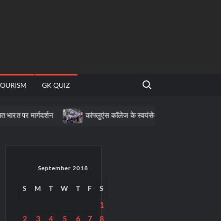
Search for:
TOURISM
GK QUIZ
र्गदर्शन
कांफ्लुएंस कॉलेज के स्वयंसेवकों ने नुक्कड़ नाटक से दिया नशामुक्ति 
September 2018
S
M
T
W
T
F
S
1
2
3
4
5
6
7
8