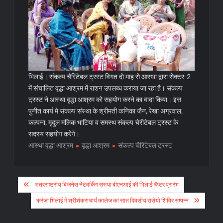
भिलाई। संकल्प चैरिटेबल ट्रस्ट विगत दो माह से आस्था द्वारा सेक्टर-2
में संचालित वृद्धा आश्रम में राशन उपलब्ध कराया जा रहा है। संकल्प
ट्रस्ट ने आस्था वृद्धा आश्रम को सहयोग करने का वादा किया। इस
पुनीत कार्य मे संकल्प संस्था के श्रीमती कनिका जैन, रेखा अग्रवाल,
कल्पना, मृदुल मलिक भाटिया व समस्थ संकल्प चेरीटेबल ट्रस्ट के
सदस्य सहयोग करेगे।
आस्था वृद्धा आश्रम
वृद्धा आश्रम
संकल्प चैरिटेबल ट्रस्ट
Post
अंतरराष्ट्रीय बिजनेस नेटवर्किंग संस्था बीएनआई की भिलाई चैप्टर प्रारंभ
navigation
करंजा भिलाई में श्रीशंकराचार्य कालेज का सात दिवसीय रासेयो शिविर सम्पन्न