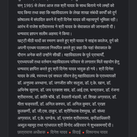
सन् 1985 से लेकर आज तक श्री यादव के साथ बिताये गये लम्हों को
याद किया तथा कहा कि महाविद्यालय के लेखा शाखा संबंधी कार्यों को दुर्ग
कोषालय में संपादित करने में श्री दिनेश यादव की महत्वपूर्ण भूमिका रही।
आरंभ में राजेश श्रीवास्तव ने श्री यादव के सेवाकाल की जानकारी दी।
धन्यवाद ज्ञापन सलीम अहमद ने किया।
खट्टी मीठी यादों का स्मरण करते हुए श्री यादव ने साइंस कालेज, दुर्ग को
अपनी प्रथम पाठशाला निरूपित करते हुए कहा कि यहां सेवाकाल के
दौरान अनेक बातें उन्होंने सीखीं। महाविद्यालय के पूर्व प्राचार्यों,
प्राध्यापकों तथा वर्तमान महाविद्यालय परिवार से लगातार मिलें सहयोग हेतु
धन्यवाद ज्ञापित करते हुए श्री दिनेश यादव भावुक हो गये। श्री दिनेश
यादव के लंबे, स्वस्थ्य एवं सफल जीवन हेतु महाविद्यालय के प्राध्यापकों
डॉ. अनुपमा अस्थाना, डॉ. जगजीत कौर सलूजा, डॉ. ए.के. खान, डॉ.
अभिनेष सुराना, डॉ. जय प्रकाश साव, डॉ. आई.एस. चन्द्राकर, डॉ. रंजना
श्रीवास्तव, डॉ. कांति चौबे, डॉ. वेदवती मंडावी, डॉ. शिखा अग्रवाल, डॉ.
मीता चक्रवर्ती, डॉ. अनिल कश्यप, डॉ. अनिल कुमार, डॉ. प्रज्ञा
कुलकर्णी, डॉ. जी.एस. ठाकुर, डॉ. श्रीनिवास देशमुख, डॉ. संध्या
अग्रवाल, डॉ. ए.के. पाण्डेय, डॉ. प्रशांत श्रीवास्तव, क्रीडाधिकारी
अब्दुल महमूद तथा ग्रंथपाल श्री विनोद अहिरवार ने शुभकामनाऐं दी।
छात्रावास अधीक्षक
दिनेश यादव
विदाई
विश्वनाथ यादव