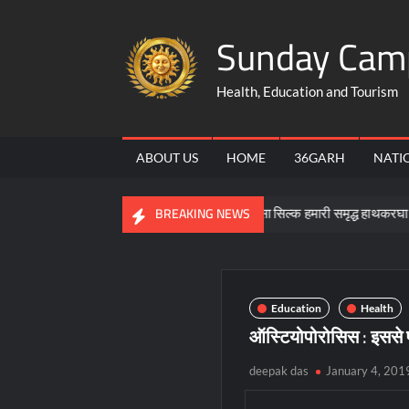
Skip
Sunday Cam
to
content
Health, Education and Tourism
ABOUT US
HOME
36GARH
NATI
ामीण उद्यमिता की बने मिसाल
कोसा सिल्क हमारी समृद्ध हाथकरघा और सांस्कृत
BREAKING NEWS
Education
Health
ऑस्टियोपोरोसिस : इससे पहल
deepak das
January 4, 201