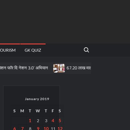
Search for:
TOURISM
GK QUIZ
 नेशन 3.0’ अभियान
67.20 लाख माताओं के खातों में पहुँची महतारी वंदन योजन
January 2019
S
M
T
W
T
F
S
1
4
5
2
3
6
7
9
10
12
8
11