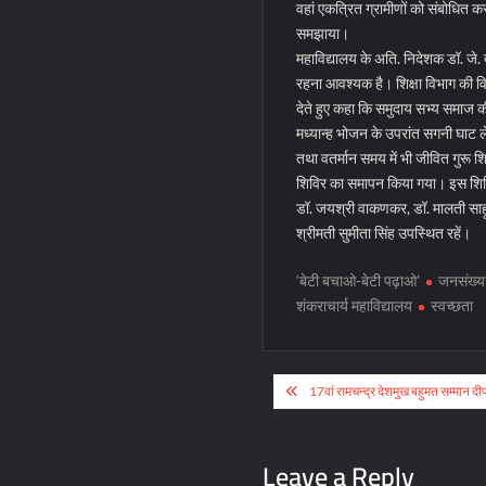
वहां एकत्रित ग्रामीणों को संबोधित 
समझाया।
महाविद्यालय के अति. निदेशक डॉ. जे. द
रहना आवश्यक है। शिक्षा विभाग की विभ
देते हुए कहा कि समुदाय सभ्य समाज 
मध्यान्ह भोजन के उपरांत सगनी घाट ले
तथा वतर्मान समय में भी जीवित गुरू श
शिविर का समापन किया गया। इस शिविर मे
डॉ. जयश्री वाकणकर, डॉ. मालती साहू, डॉ.
श्रीमती सुमीता सिंह उपस्थित रहें।
‘बेटी बचाओ-बेटी पढ़ाओ’
जनसंख्या
शंकराचार्य महाविद्यालय
स्वच्छता
Post
17वां रामचन्द्र देशमुख बहुमत सम्मान द
navigation
Leave a Reply