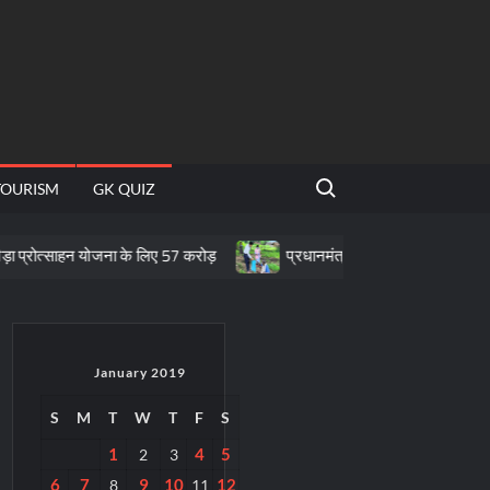
Search for:
TOURISM
GK QUIZ
्साहन योजना के लिए 57 करोड़
प्रधानमंत्री टीबी मुक्त भारत अभियान के तहत पीवी
January 2019
S
M
T
W
T
F
S
1
4
5
2
3
6
7
9
10
12
8
11