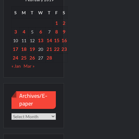
S
M
T
W
T
F
S
1
2
3
4
6
8
9
5
7
13
14
15
16
10
11
12
17
18
19
21
22
23
20
24
25
26
28
27
« Jan
Mar »
Archives/E-
paper
Archives/E-
paper