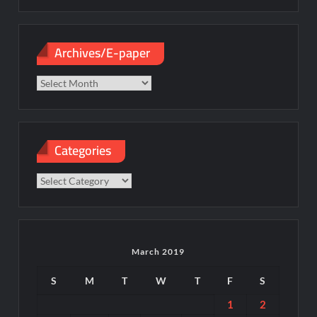
Archives/E-paper
Archives/E-
paper
Categories
Categories
March 2019
S
M
T
W
T
F
S
1
2