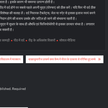
ो जाता है। इसके कारण भी समस्या उत्पन्न होती है।
पीठ में दर्द होने पर सबसे पहले अपनी मुद्रा (पोस्चर) को ठीक करें। यदि फिर भी दर्द ठीक
विशेषज्ञ की सलाह लें। दर्द निवारक टैबलेट्स, जेल या स्पे्र से इसका इलाज स्वयं करने
निदान होने की बजाय उसके और जटिल हो जाने की संभावना रहती है।
 मुद्रा में सुधार के साथ ही औषधि एवं फिजियोथेरेपी से इसका उपचार संभव है। लगातार
ुंच सकती है।
ाव कामड़ी
पीठ में दर्द
रीढ़ के अधिकांश विकारों
सोशल मीडिया
विद्यालय में व्याख्यान
ब्रह्माकुमारीज उत्कर्ष समर कैम्प में भीतर के प्रकाश से परिचित हुए बच्चे
blished.
Required