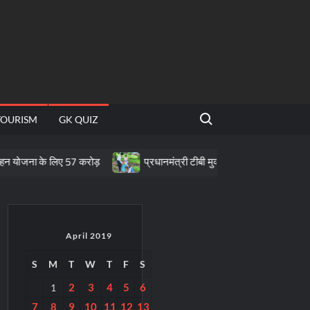
Search for:
TOURISM
GK QUIZ
 लिए 57 करोड़
प्रधानमंत्री टीबी मुक्त भारत अभियान के तहत पीवीटीजी क्षेत्रों
April 2019
S
M
T
W
T
F
S
2
3
4
5
6
1
7
8
9
10
11
12
13