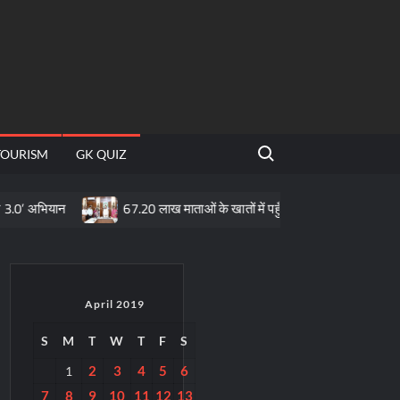
Search for:
TOURISM
GK QUIZ
67.20 लाख माताओं के खातों में पहुँची महतारी वंदन योजना की 30वीं किस्त
April 2019
S
M
T
W
T
F
S
2
3
4
5
6
1
7
8
9
10
11
12
13