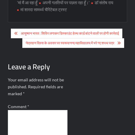
‘मां मैं आ रहा हूँ
अपनी गलतियों पर पछता रहा हूँ।’
डॉ संतोष राय
मां शारदा सामर्थ्य चैरिटेबल ट्रस्ट
Post
आयुष्मान भारत : शिविर लगाकर डिस्काउंट हेल्थ कार्ड बांटने वालों पर होगी कार्रवाई
navigation
नेत्रदान दिवस के अवसर पर स्वरूपानन्द महाविद्यालय में भरे गए शपथ पत्र
Leave a Reply
Your email address will not be
published.
Required fields are
marked
*
Comment
*