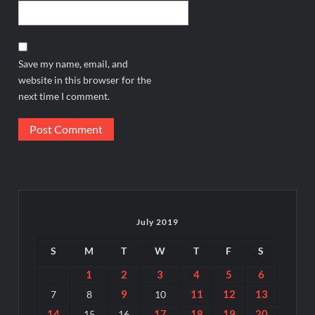
Save my name, email, and
website in this browser for the
next time I comment.
July 2019
S
M
T
W
T
F
S
1
2
3
4
5
6
9
11
12
13
7
8
10
14
17
18
19
20
15
16