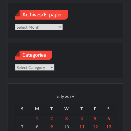
Archives/E-paper
Archives/E-
paper
Categories
Categories
July 2019
S
M
T
W
T
F
S
1
2
3
4
5
6
9
11
12
13
7
8
10