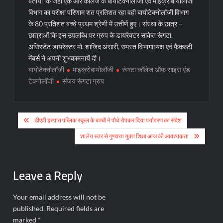
बताया कि जहा एक ओर कॉलेज के बायोटेक्नोलॉजी एवं माइक्रोबायोलॉजी
विभाग का परीक्षा परिणाम शत प्रतिशत रहा वही बायोटेक्नोलॉजी विभाग
के 80 प्रतिशत बच्चे प्रथम श्रेणी में उत्तीर्ण हुए। संस्था के छात्र –
छात्राओं कि इस उपलब्धि पर ग्रुप के डायरेक्टर साकेत रूंगटा,
असिस्टेंट डायरेक्टर मो. शाजिद अंसारी, समस्त विभागाध्यक्ष एवं फैकल्टी
मेंबर्स ने अपनी शुभकामनायें दी।
बायोटेक्नोलॉजी
माइक्रोबायोलॉजी
रूंगटा कॉलेज ऑफ़ साइंस एंड
टेक्नोलॉजी
संजय रूंगटा ग्रुप
Post
डीएवी इस्पात पब्लिक स्कूल के बच्चों ने पौधे रोपकर दिया पर्यावरण का संदेश
navigation
शालेय स्तर से गुणवत्ता युक्त शिक्षा आज की आवश्यकता
Leave a Reply
Your email address will not be
published.
Required fields are
marked
*