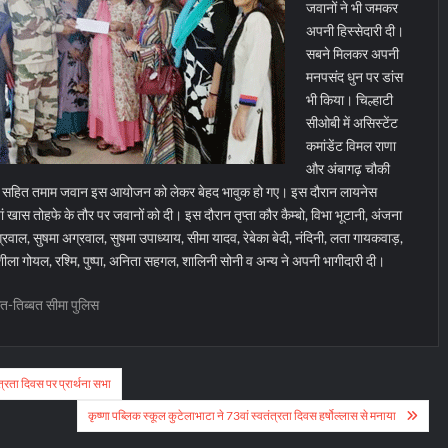
जवानों ने भी जमकर
अपनी हिस्सेदारी दी।
सबने मिलकर अपनी
मनपसंद धुन पर डांस
भी किया। चिल्हाटी
सीओबी में असिस्टेंट
कमांडेंट विमल राणा
और अंबागढ़ चौकी
अहीर सहित तमाम जवान इस आयोजन को लेकर बेहद भावुक हो गए। इस दौरान लायनेस
ां खास तोहफे के तौर पर जवानों को दी। इस दौरान तृप्ता कौर कैम्बो, विभा भूटानी, अंजना
्रवाल, सुषमा अग्रवाल, सुषमा उपाध्याय, सीमा यादव, रेबेका बेदी, नंदिनी, लता गायकवाड़,
शीला गोयल, रश्मि, पुष्पा, अनिता सहगल, शालिनी सोनी व अन्य ने अपनी भागीदारी दी।
त-तिब्बत सीमा पुलिस
तंत्रता दिवस पर प्रार्थना सभा
कृष्णा पब्लिक स्कूल कुटेलाभाटा ने 73वां स्वतंत्रता दिवस हर्षोल्लास से मनाया