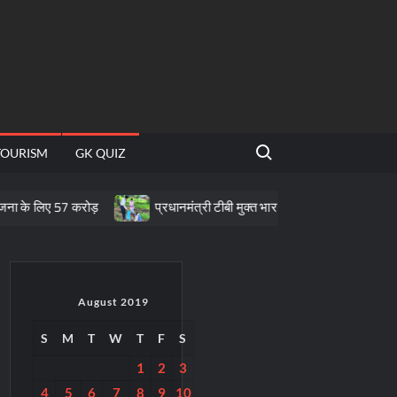
Search for:
TOURISM
GK QUIZ
7 करोड़
प्रधानमंत्री टीबी मुक्त भारत अभियान के तहत पीवीटीजी क्षेत्रों में प
August 2019
S
M
T
W
T
F
S
1
2
3
4
5
6
7
8
9
10