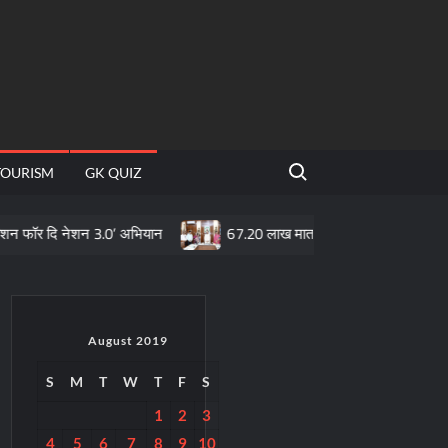
Search for:
TOURISM
GK QUIZ
नेशन 3.0’ अभियान
67.20 लाख माताओं के खातों में पहुँची महतारी वंदन योजना
August 2019
S
M
T
W
T
F
S
1
2
3
4
5
6
7
8
9
10