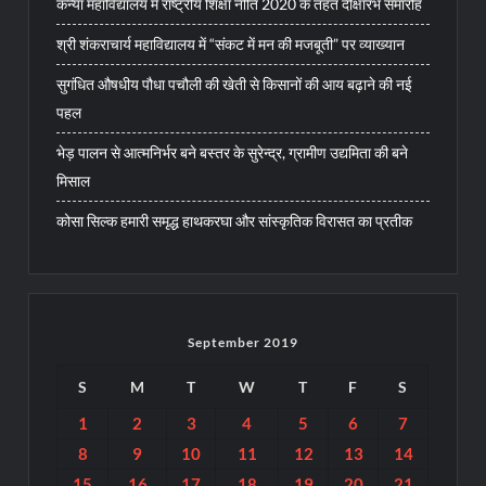
कन्या महाविद्यालय में राष्ट्रीय शिक्षा नीति 2020 के तहत दीक्षारंभ समारोह
श्री शंकराचार्य महाविद्यालय में “संकट में मन की मजबूती” पर व्याख्यान
सुगंधित औषधीय पौधा पचौली की खेती से किसानों की आय बढ़ाने की नई
पहल
भेड़ पालन से आत्मनिर्भर बने बस्तर के सुरेन्द्र, ग्रामीण उद्यमिता की बने
मिसाल
कोसा सिल्क हमारी समृद्ध हाथकरघा और सांस्कृतिक विरासत का प्रतीक
September 2019
S
M
T
W
T
F
S
1
2
3
4
5
6
7
8
9
10
11
12
13
14
15
16
17
18
19
20
21