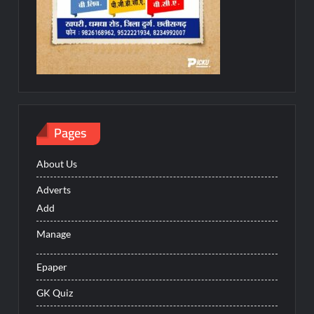
Pages
About Us
Adverts
Add
Manage
Epaper
GK Quiz