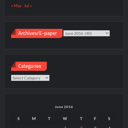
« May
Jul »
Archives/E-paper
Archives/E-
paper
Categories
Categories
June 2016
S
M
T
W
T
F
S
1
2