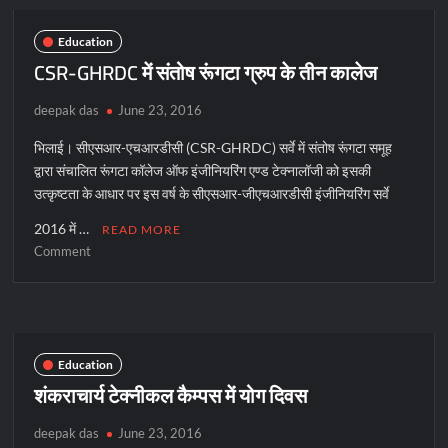
योग
दिवस
Education
का
CSR-GHRDC में संतोष रूंगटा ग्रुप के तीन कालेज
आयोजन
deepak das
June 23, 2016
भिलाई। सीएसआर-एचआरडीसी (CSR-GHRDC) सर्वे में संतोष रूंगटा समूह
द्वारा संचालित रूंगटा कॉलेज ऑफ इंजीनियरिंग एण्ड टेक्नालॉजी को इसकी
उत्कृष्टता के आधार पर इस वर्ष के सीएसआर-जीएचआरडीसी इंजीनियरिंग सर्वे
2016 में …
READ MORE
on
Comment
CSR-
GHRDC
में
संतोष
रूंगटा
Education
ग्रुप
शंकराचार्य टेक्नीकल कैम्पस में योग दिवस
के
तीन
deepak das
June 23, 2016