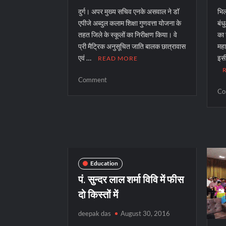
दुर्ग। अपर मुख्य सचिव एनके असवाल ने डॉ
भिल
एपीजे अब्दुल कलाम शिक्षा गुणवत्ता योजना के
बंध
तहत जिले के स्कूलों का निरीक्षण किया। वे
का 
प्री मैट्रिक अनुसूचित जाति बालक छात्रावास
महा
एवं …
इसी
READ MORE
on
Comment
छात्रावास
Co
की
व्यवस्था
देखकर
अपर
सचिव
खुश
Education
पं. सुन्दर लाल शर्मा विवि में फीस
दो किस्तों में
deepak das
August 30, 2016