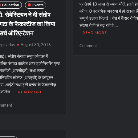
प्रतिवर्ष 10 लाख से ज्यादा मौतें, इतने ह
Education
Events
मरीज, 0 प्रारंभिक अवस्था में हो सकता ह
रो. सेबेस्टियन ने दी संतोष
सम्पूर्ण इलाज भिलाई। देश में कैंसर रोगिय
ंगटा के फैकल्टीज का किया
संख्या तेजी से बढ़ रही है …
सर्च ओरिएन्टेशन
READ MORE
epak das
August 30, 2016
on
Comment
तेजी
ाई। संतोष रूंगटा समूह कोहका में
से
ालित रूंगटा कॉलेज ऑफ इंजीनियरिंग एण्ड
पांव
्नालॉजी (आरसीइटी) तथा रूंगटा
पसार
ीनियरिंग कॉलेज (आरइसी) के कंप्यूटर
रहा
ंस, आईटी तथा इटी ब्रांच के फैकल्टीज़
मुख
ु कॉलेज …
READ MORE
और
ग्रीवा
on
mment
कैंसर
प्रो.
सेबेस्टियन
ने
दी