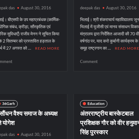
epak das
August 30, 2016
deepak das
August 30, 2016
ाई। बीएसपी के उप महाप्रबंधक (कार्मिक-
भिलाई। श्री शंकराचार्य महाविद्यालय जु
योगिक संबंध, क्रीड़ा, साँस्कृतिक एवं
भिलाई में यूजीसी एवं मानव संसाधन विक
रिक सुविधाएँ) राजीव मेनन ने सूचित किया
मंत्रालय द्वारा निर्देशित आजादी की 70 वी
कि 2 सितम्बर को प्रस्तावित हड़ताल के
वर्षगांठ पर, याद करो कुर्बानी कार्यक्रम 
र्भ में 27 अगस्त को …
समूह राष्ट्रगान का …
READ MORE
READ MOR
on
on
mment
Comment
2
शंकराचार्य
सितम्बर
कालेज
की
ने
हड़ताल
शहीदों
अवैध
को
घोषित
किया
36Garh
Education
याद
ौंधन वैश्य समाज के अध्यक्ष
अंतरराष्ट्रीय बास्केटबाल
े योगेश
प्रशिक्षक गौर को वीर हनुमा
सिंह पुरस्कार
epak das
August 30, 2016