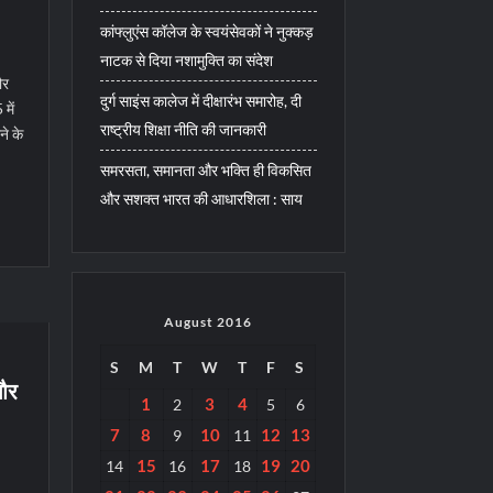
कांफ्लुएंस कॉलेज के स्वयंसेवकों ने नुक्कड़
नाटक से दिया नशामुक्ति का संदेश
ौर
दुर्ग साइंस कालेज में दीक्षारंभ समारोह, दी
में
राष्ट्रीय शिक्षा नीति की जानकारी
ने के
समरसता, समानता और भक्ति ही विकसित
और सशक्त भारत की आधारशिला : साय
August 2016
S
M
T
W
T
F
S
 और
1
3
4
2
5
6
7
8
10
12
13
9
11
15
17
19
20
14
16
18