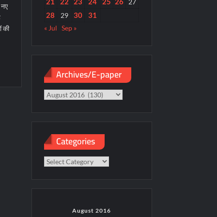
21
22
23
24
25
26
27
ी नए
28
30
31
29
ै
« Jul
Sep »
ों की
Archives/E-paper
Archives/E-
paper
Categories
Categories
August 2016