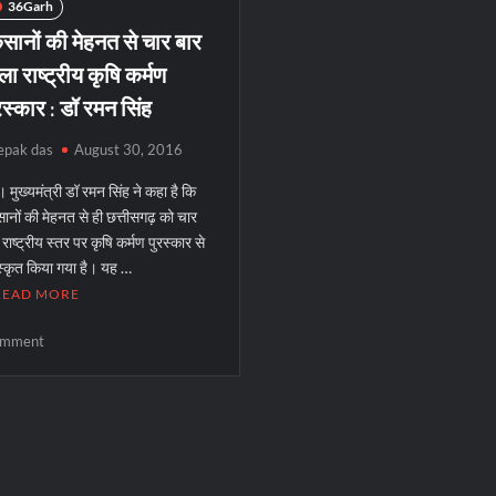
संतोष
36Garh
रूंगटा
सानों की मेहनत से चार बार
के
ला राष्ट्रीय कृषि कर्मण
फैकल्टीज
रस्कार : डॉ रमन सिंह
का
किया
रिसर्च
epak das
August 30, 2016
ओरिएन्टेशन
्ग। मुख्यमंत्री डॉ रमन सिंह ने कहा है कि
ानों की मेहनत से ही छत्तीसगढ़ को चार
 राष्ट्रीय स्तर पर कृषि कर्मण पुरस्कार से
स्कृत किया गया है। यह …
READ MORE
on
mment
किसानों
की
मेहनत
से
चार
बार