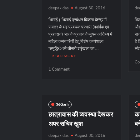
deepak das
August 30, 2016
de
भिलाई। भिलाई प्रबंधन विकास केन्द्र में
भिल
संयंत्र के महाप्रबंधक प्रभारी (कार्मिक एवं
औद्
प्रशासन) आर के प्रसाद के मुख्य आतिथ्य में
नाग
महिला कर्मचारियों हेतु विशेष कार्यशाला
है 
‘समृद्धिÓ की तीसरी श्रृंखला का …
संद
READ MORE
Co
on
1 Comment
BSP
में
महिला
कर्मचारियों
हेतु
36Garh
“समृद्धि”
छात्रावास की व्यवस्था देखकर
कस
कार्यशाला
अपर सचिव खुश
बन
deepak das
August 30, 2016
de