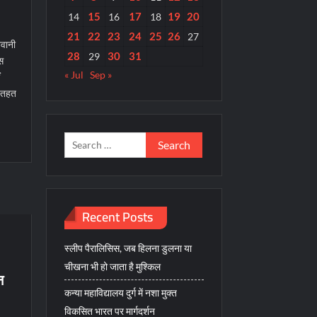
15
17
19
20
14
16
18
21
22
23
24
25
26
27
नवानी
28
30
31
29
ास
« Jul
Sep »
ं
के तहत
E
Search
for:
Recent Posts
स्लीप पैरालिसिस, जब हिलना डुलना या
चीखना भी हो जाता है मुश्किल
न
कन्या महाविद्यालय दुर्ग में नशा मुक्त
विकसित भारत पर मार्गदर्शन