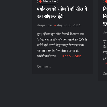
Education
पर्यावरण को सहेजने की सीख दे
कि
रहा सीएसआईटी
मि
पु
deepak das
August 30, 2016
de
दुर्ग। इंडिया बुक ऑफ रिकॉर्ड में अपना नाम
”लॉंगेस्ट वाकाथॉन फॉर ट्री प्लान्टेशनÓÓ के
दुर
जरिये दर्ज कराने हेतु नागपुर से रायपुर तक
किस
पदयात्रा कर विभिन्न शिक्षण संस्थाओं,
बार
औद्योगिक क्षेत्र में …
READ MORE
पुर
on
Comment
पर्यावरण
Co
को
सहेजने
की
सीख
दे
रहा