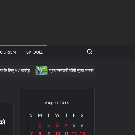
Search for:
TOURISM
GK QUIZ
करोड़
प्रधानमंत्री टीबी मुक्त भारत अभियान के तहत पीवीटीजी क्षेत्रों में पोष
August 2016
S
M
T
W
T
F
S
 को
1
3
4
2
5
6
7
8
10
12
13
9
11