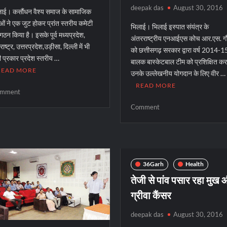
deepak das
August 30, 2016
ाई। कसौंधन वैश्य समाज के सामाजिक
ुओं ने एक जुट होकर प्रांत स्तरीय कमेटी
भिलाई। भिलाई इस्पात संयंत्र के
गठन किया है। इसके पूर्व मध्यप्रदेश,
अंतरराष्ट्रीय एनआईएस कोच आर.एस. ग
राष्ट्र, उत्तरप्रदेश,उड़ीसा, दिल्ली में भी
को छत्तीसगढ़ सरकार द्वारा वर्ष 2014-15 
 प्रकार प्रदेश स्तरीय …
बालक बास्केटबाल टीम को प्रशिक्षित कर
READ MORE
उनके उल्लेखनीय योगदान के लिए वीर …
READ MORE
on
mment
कसौंधन
on
Comment
वैश्य
अंतरराष्ट्रीय
समाज
बास्केटबाल
के
प्रशिक्षक
अध्यक्ष
गौर
बने
को
36Garh
Health
योगेश
वीर
तेजी से पांव पसार रहा मुख
हनुमान
ग्रीवा कैंसर
सिंह
पुरस्कार
deepak das
August 30, 2016