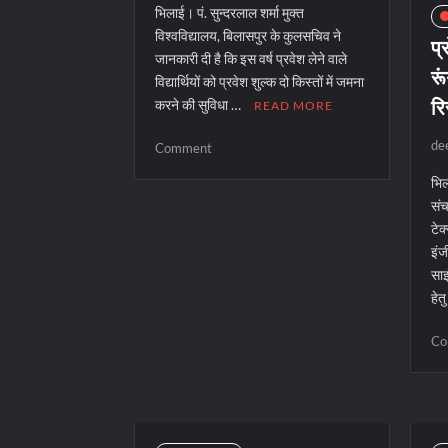
भिलाई। पं. सुन्दरलाल शर्मा मुक्त
विश्वविद्यालय, बिलासपुर के कुलसचिव ने
प्
जानकारी दी है कि इस वर्ष प्रवेश लेने वाले
रू
विद्यार्थियों को प्रवेश शुल्क दो किस्तों में जमना
रि
करने की सुविधा …
READ MORE
de
on
Comment
पं.
भिल
सुन्दर
संच
लाल
टेक
शर्मा
इंज
विवि
साइ
में
हेत
फीस
दो
Co
किस्तों
में