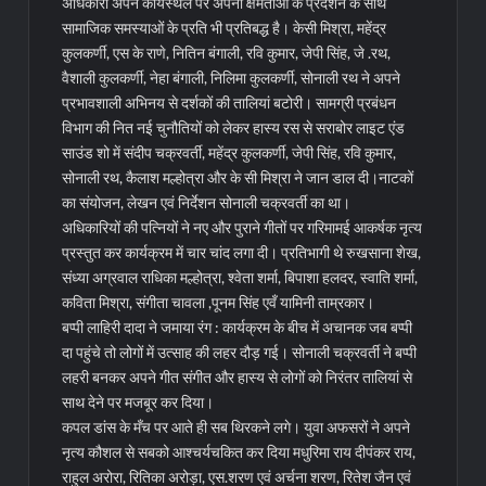
अधिकारी अपने कार्यस्थल पर अपनी क्षमताओं के प्रदर्शन के साथ
सामाजिक समस्याओं के प्रति भी प्रतिबद्ध है। केसी मिश्रा, महेंद्र
कुलकर्णी, एस के राणे, नितिन बंगाली, रवि कुमार, जेपी सिंह, जे .रथ,
वैशाली कुलकर्णी, नेहा बंगाली, निलिमा कुलकर्णी, सोनाली रथ ने अपने
प्रभावशाली अभिनय से दर्शकों की तालियां बटोरी। सामग्री प्रबंधन
विभाग की नित नई चुनौतियों को लेकर हास्य रस से सराबोर लाइट एंड
साउंड शो में संदीप चक्रवर्ती, महेंद्र कुलकर्णी, जेपी सिंह, रवि कुमार,
सोनाली रथ, कैलाश मल्होत्रा और के सी मिश्रा ने जान डाल दी।नाटकों
का संयोजन, लेखन एवं निर्देशन सोनाली चक्रवर्ती का था।
अधिकारियों की पत्नियों ने नए और पुराने गीतों पर गरिमामई आकर्षक नृत्य
प्रस्तुत कर कार्यक्रम में चार चांद लगा दी। प्रतिभागी थे रुखसाना शेख,
संध्या अग्रवाल राधिका मल्होत्रा, श्वेता शर्मा, बिपाशा हलदर, स्वाति शर्मा,
कविता मिश्रा, संगीता चावला ,पूनम सिंह एवँ यामिनी ताम्रकार।
बप्पी लाहिरी दादा ने जमाया रंग : कार्यक्रम के बीच में अचानक जब बप्पी
दा पहुंचे तो लोगों में उत्साह की लहर दौड़ गई। सोनाली चक्रवर्ती ने बप्पी
लहरी बनकर अपने गीत संगीत और हास्य से लोगों को निरंतर तालियां से
साथ देने पर मजबूर कर दिया।
कपल डांस के मँच पर आते ही सब थिरकने लगे। युवा अफसरों ने अपने
नृत्य कौशल से सबको आश्चर्यचकित कर दिया मधुरिमा राय दीपंकर राय,
राहुल अरोरा, रितिका अरोड़ा, एस.शरण एवं अर्चना शरण, रितेश जैन एवं