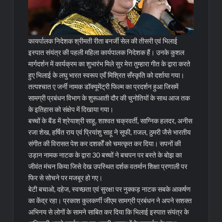
कायर्पालक निदेशक श्रीमती रीता बनर्जी सेल की तीसरी एवं भिलाई
इस्पात संयंत्र की पहली महिला कार्यपालक निदेशक हैं। उनके कुशल
मार्गदर्शन में कार्यक्रम का शुभारंभ मिले सुर मेरा तुम्हारा गीत के द्वारा करते
हुए भिलाई के लघु भारत स्वरूप एवँ मिश्रित सँस्कृति को दर्शाया गया।
तत्पश्चात ए जर्नी नामक डॉक्यूमेंट्री फिल्म का प्रदर्शन हुआ जिसमें
सामग्री प्रबंधन विभाग के शुरूआती दौर की चुनोतियों के साथ आज तक
के इतिहास को संक्षेप में दिखाया गया।
बच्चों के बैंड में श्रेयाश्री साहू, शाश्वत चक्रवर्ती, साग्निक हलदर, अनीस
रजा शेख, हर्षित राय एवं प्रियांशु साहू ने सूफी, ग़जल, ठुमरी जैसे भारतीय
संगीत की विरासत पेश कर दशर्कों को चमत्कृत कर दिया। सपनों की
उड़ान नामक नाटक के द्वारा 30 बच्चों ने बचपन पर बस्ते के बोझ का
जीवंत मंचन किया जिसे देख उपस्थित दर्शक वतर्मान शिक्षा प्रणाली पर
फिर से सोचने पर मजबूर हो गए।
बेटी बचाओ, दहेज, स्वच्छता एवं सुरक्षा पर नुक्कड़ नाटक सबके आकर्षण
का केंद्र रहा। प्रकाश कुलकर्णी जीएम सामग्री प्रबंधन ने अपने सशक्त
अभिनय से लोगों के सामने साबित कर दिया कि भिलाई इस्पात संयंत्र के