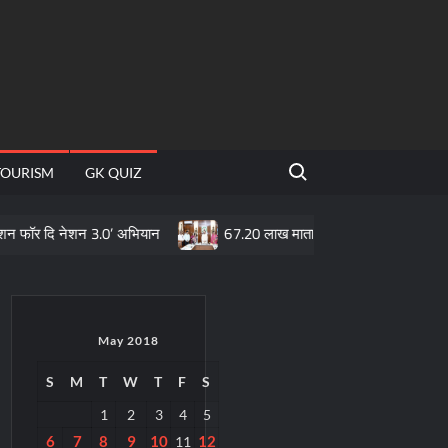
Search for:
TOURISM
GK QUIZ
नेशन 3.0’ अभियान
67.20 लाख माताओं के खातों में पहुँची महतारी वंदन योजना
May 2018
S
M
T
W
T
F
S
1
2
3
4
5
6
7
8
9
10
12
11