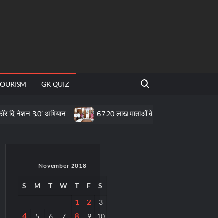
Search for:
TOURISM
GK QUIZ
3.0’ अभियान
67.20 लाख माताओं के खातों में पहुँची महतारी वंदन योजना की 3
November 2018
S
M
T
W
T
F
S
1
2
3
4
8
5
6
7
9
10