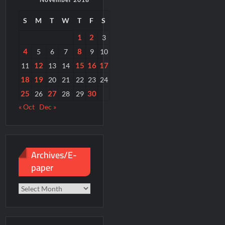
S
M
T
W
T
F
S
1
2
3
4
8
5
6
7
9
10
12
15
16
17
11
13
14
18
19
20
21
22
23
24
25
27
30
26
28
29
« Oct
Dec »
Archives/E-
paper
Archives/E-
paper