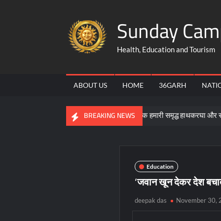
Skip
Sunday Cam
to
content
Health, Education and Tourism
ABOUT US
HOME
36GARH
NATI
द्यमिता की बने मिसाल
कोसा सिल्क हमारी समृद्ध हाथकरघा और सांस्कृतिक विर
BREAKING NEWS
Education
‘जवान खून देकर देश बचात
deepak das
November 30, 