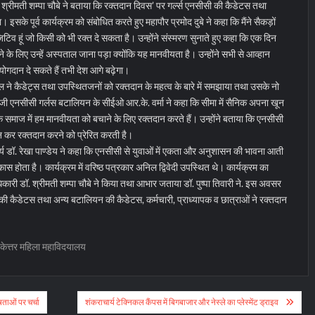
्रीमती शम्पा चौबे ने बताया कि रक्तदान दिवस’ पर गर्ल्स एनसीसी की कैडेटस तथा
 इसके पूर्व कार्यक्रम को संबोधित करते हुए महापौर प्रमोद दुबे ने कहा कि मैंने सैकड़ों
जिटिव हूं जो किसी को भी रक्त दे सकता है। उन्होंने संस्मरण सुनाते हुए कहा कि एक दिन
े के लिए उन्हें अस्पताल जाना पड़ा क्योंकि यह मानवीयता है। उन्होंने सभी से आव्हान
ोगदान दे सकते हैं तभी देश आगे बढ़ेगा।
ेल ने कैडेट्स तथा उपस्थितजनों को रक्तदान के महत्व के बारे में समझाया तथा उसके नो
ी एनसीसी गर्लस बटालियन के सीईओ आर.के. वर्मा ने कहा कि सीमा में सैनिक अपना खून
कि समाज में हम मानवीयता को बचाने के लिए रक्तदान करते हैं। उन्होंने बताया कि एनसीसी
न कर रक्तदान करने को प्रेरित करती है।
्य डॉ. रेखा पाण्डेय ने कहा कि एनसीसी से युवाओं में एकता और अनुशासन की भावना आती
विकास होता है। कार्यक्रम में वरिष्ठ पत्रकार अनिल द्विवेदी उपस्थित थे। कार्यक्रम का
री डॉ. श्रीमती शम्पा चौबे ने किया तथा आभार जताया डॉ. पुष्पा तिवारी ने. इस अवसर
 कैडेटस तथा अन्य बटालियन की कैडेटस, कर्मचारी, प्राध्यापक व छात्राओं ने रक्तदान
तकेत्तर महिला महाविदयालय
षताओं पर चर्चा
शंकराचार्य टेक्निकल कैंपस में बिगबाजार और नेस्ले का प्लेस्मेंट ड्राइव