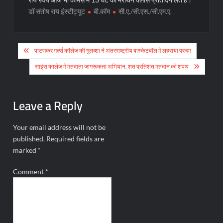
डॉ संतोष राय इंस्टीट्यूट
बी.कॉम
सी.ए./सी.एस./सी.एम.ए.
Post
पाटणकर गर्ल्स कॉलेज की गुलब्शा ने अंतरराष्ट्रीय बास्केटबॉल में लहराया परचम
navigation
साइंस कालेज में मतदाता जागरूकता अभियान, शत प्रतिशत मतदान की शपथ
Leave a Reply
Your email address will not be
published.
Required fields are
marked
*
Comment
*