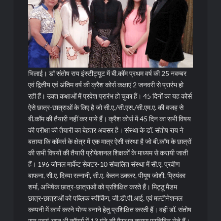
भिलाई। डॉ संतोष राय इंस्टीट्यूट में बी.कॉम प्रथम वर्ष की 25 नवम्बर
एवं द्वितीय एवं अंतिम वर्ष की क्रैश कोर्स कक्षाएं 2 जनवरी से प्रारंभ हो
रही हैं। उक्त कक्षाओं में प्रवेश प्रारंभ हो चुका हैं। 45 दिनों का यह कोर्स
ऐसे छात्र-छात्राओं के लिए है जो सी.ए./सी.एस./सी.एम.ए. की वजह से
बी.कॉम की तैयारी नहीं कर पाये हैं। क्रैश कोर्स में 45 दिन का सभी विषय
की परीक्षा की तैयारी का बेहतर अवसर है। संस्था के डॉ. संतोष राय ने
बताया कि कॉमर्स के क्षेत्र में एक मात्र ऐसी संस्था है जो बी.कॉम के छात्रों
की सभी विषयों की तैयारी प्रोफेशनल शिक्षकों के माध्यम से करायी जाती
हैं। 196 जोनल मार्केट सेक्टर-10 संचालित संस्था में सी.ए. प्रवीण
बाफना, सी.ए. दिव्या रत्नानी, सी.ए. केतन ठक्कर, पीयूष जोशी, प्रियंका
शर्मा, अभिषेक छात्र-छात्राओं को प्रशिक्षित करते हैं। मिट्ठू मैडम
छात्र-छात्राओं को पब्लिक स्पीकिंग, जी.डी.पी.आई. एवं मल्टीनेशनल
कम्पनी में कार्य करने योग्य बनाने हेतु प्रशिक्षित करती हैं। वहीं डॉ. संतोष
राय स्वयं आज भी कॉमर्स में 13 घंटे की मैराथन क्लास प्रतिदिन लेते हैं।