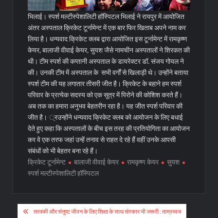
भिलाई। स्पर्श मल्टीस्पेशालिटी हॉस्पिटल भिलाई ने रायपुर में आयोजित
अंतर अस्पताल क्रिकेट टूर्नामेन्ट में एक बार फिर खिताब अपने नाम कर
लिया है। धन्यवाद क्रिकेट क्लब द्वारा आयोजित इस टूर्नामेन्ट में रामकृष्ण
केयर, बालाजी वीवाई केयर, सुयश जैसे नामचीन अस्पतालों ने शिरकत की
थी।
टीम स्पर्श की कप्तानी अस्पताल के डायरेक्टर डॉ. संजय गोयल ने
की। उनकी टीम में अस्पताल के सभी वर्गों से खिलाड़ी थे। उन्होंने बताया
स्पर्श टीम की यह लगातार तीसरी जीत है। क्रिकेट के बहाने हम स्पर्श
परिवार के प्रत्येक सदस्य को एक सूत्र में पिरोने की कोशिश करते हैं।
अब तक का हमारा अनुभव बेहतरीन रहा है। यह जीत स्पर्श परिवार की
जीत है। ्रउन्होंने धन्यवाद क्रिकेट क्लब को आयोजन के लिए बधाई
देते हुए कहा कि अस्पतालों के बीच इस तरह की प्रतियोगिता का आयोजन
कर वे एक तरफ जहां उन्हें तनाव से राहत दे रहे हैं वहीं उनके आपसी
संबंधों को भी बेहतर बना रहे हैं।
क्रिकेट टूर्नामेन्ट
बालाजी वीवाई केयर
रामकृष्ण केयर
सुयश
स्पर्श मल्टीस्पेशालिटी हॉस्पिटल
Post
तरक्की और संतुष्ट जीवन के लिए शिक्षा के साथ संस्कार भी जरूरी : ताम्रध्वज