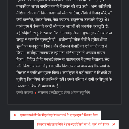
बालकों को अच्छा नागरिक बनाने में लगाने की बात कही। अन्य अतिथियों
में शिक्षा संकाय की विभागाध्यक्ष डॉ श्वेता भाटिया, सीओओ विनोद चौबे, डॉ
जेपी कन्नौजे, पंकज सिन्हा, नेहा महाजन, शकुन्तला जलकारे मौजूद थे।
कार्यक्रम में कंचन ने मराठी लोकनृत्य लावणी की आकर्षक प्रस्तुति दी,
वहीं पद्मिनी साहू के स्वागत गीत ने मनमोह लिया। युगल नृत्य में उषा तथा
श्रद्धा ने बेहतरीन प्रस्तुति दी। छत्तीसगढ़ी लोक गीतों ने श्रोताओं को
झूमने पर मजबूर कर दिया। मंच संचालन मोनालिका एवं स्वाति दास ने
किया। कार्यक्रम समन्वयक श्रीमती अनिता गुप्ता ने धन्यवाद ज्ञापन
किया। विदित हो कि एनआईओएस के पाठ्यक्रम में कृष्णा विद्यालय, सेंट
जॉन विद्यालय, मदनमोहन मालवीय विद्यालय तथा अन्य कई विद्यालयों के
शिक्षकों ने प्रशिक्षण प्राप्त किया। कार्यक्रम में बड़ी संख्या में शिक्षकों एवं
प्रशिक्षु विद्यार्थियों की उपस्थिति रही। एमजे परिवार ने सभी प्रशिक्षुओं के
उज्ज्वल भविष्य की कामना की है।
एमजे कालेज
नेशनल इंस्टीट्यूट ऑफ ओपन स्कूलिंग
Post
ग्राम सम्पर्क शिविर में एमजे एवं शंकराचार्य के एनएसएस ने खिलाए गेम्स
navigation
चित्रांश महिला समिति में हरा मटर रेसिपी स्पर्धा, जूली बनी विनर