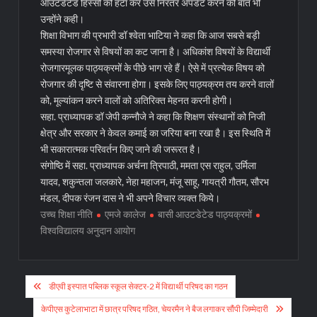
आउटडेटेड हिस्सों को हटा कर उसे निरंतर अपडेट करने की बात भी
उन्होंने कही।
शिक्षा विभाग की प्रभारी डॉ श्वेता भाटिया ने कहा कि आज सबसे बड़ी
समस्या रोजगार से विषयों का कट जाना है। अधिकांश विषयों के विद्यार्थी
रोजगारमूलक पाठ्यक्रमों के पीछे भाग रहे हैं। ऐसे में प्रत्येक विषय को
रोजगार की दृष्टि से संवारना होगा। इसके लिए पाठ्यक्रम तय करने वालों
को, मूल्यांकन करने वालों को अतिरिक्त मेहनत करनी होगी।
सहा. प्राध्यापक डॉ जेपी कन्नौजे ने कहा कि शिक्षण संस्थानों को निजी
क्षेत्र और सरकार ने केवल कमाई का जरिया बना रखा है। इस स्थिति में
भी सकारात्मक परिवर्तन किए जाने की जरूरत है।
संगोष्ठि में सहा. प्राध्यापक अर्चना त्रिपाठी, ममता एस राहुल, उर्मिला
यादव, शकुन्तला जलकारे, नेहा महाजन, मंजू साहू, गायत्री गौतम, सौरभ
मंडल, दीपक रंजन दास ने भी अपने विचार व्यक्त किये।
उच्च शिक्षा नीति
एमजे कालेज
बासी आउटडेटेड पाठ्यक्रमों
विश्वविद्यालय अनुदान आयोग
Post
डीएवी इस्पात पब्लिक स्कूल सेक्टर-2 में विद्यार्थी परिषद का गठन
navigation
केपीएस कुटेलाभाटा में छात्र परिषद गठित, चेयरमैन ने बैज लगाकर सौंपी जिम्मेदारी