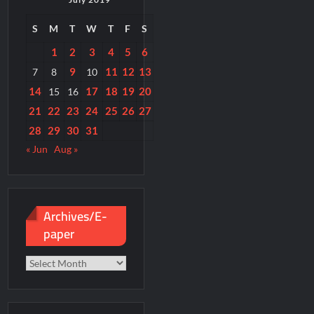
S
M
T
W
T
F
S
1
2
3
4
5
6
9
11
12
13
7
8
10
14
17
18
19
20
15
16
21
22
23
24
25
26
27
28
29
30
31
« Jun
Aug »
Archives/E-
paper
Archives/E-
paper