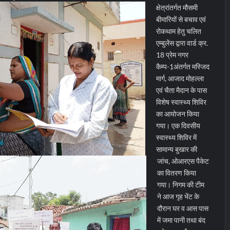
क्षेत्रांतर्गत मौसमी
बीमारियों से बचाव एवं
रोकथाम हेतु चलित
एम्बुलेंस द्वारा वार्ड क्र.
18 प्रेम नगर
कैम्प-1अंतर्गत मस्जिद
मार्ग, आजाद मोहल्ला
एवं चैता मैदान के पास
विशेष स्वास्थ्य शिविर
का आयोजन किया
गया। एक दिवसीय
स्वास्थ्य शिविर में
सामान्य बुखार की
जांच, ओआरएस पैकेट
का वितरण किया
गया। निगम की टीम
ने आज गृह भेंट के
दौरान घर व आस पास
में जमा पानी तथा बंद