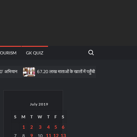
Search for:
TOURISM
GK QUIZ
67.20 लाख माताओं के खातों में पहुँची महतारी वंदन योजना की 30वीं किस्त
July 2019
S
M
T
W
T
F
S
1
2
3
4
5
6
9
11
12
13
7
8
10