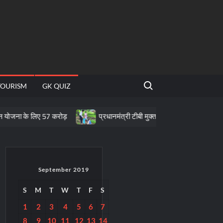
Search for:
TOURISM
GK QUIZ
ए 57 करोड़
प्रधानमंत्री टीबी मुक्त भारत अभियान के तहत पीवीटीजी क्षेत्रों मे
September 2019
S
M
T
W
T
F
S
1
2
3
4
5
6
7
8
9
10
11
12
13
14