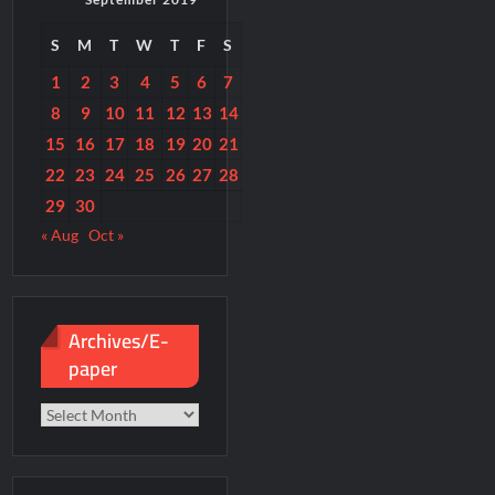
S
M
T
W
T
F
S
1
2
3
4
5
6
7
8
9
10
11
12
13
14
15
16
17
18
19
20
21
22
23
24
25
26
27
28
29
30
« Aug
Oct »
Archives/E-
paper
Archives/E-
paper