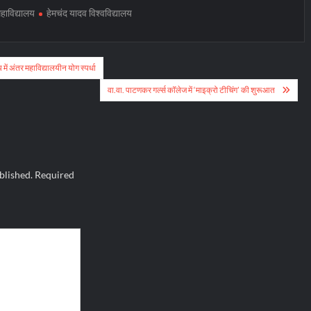
महाविद्यालय
हेमचंद यादव विश्वविद्यालय
 में अंतर महाविद्यालयीन योग स्पर्धा
वा.वा. पाटणकर गर्ल्स कॉलेज में ‘माइक्रो टीचिंग’ की शुरूआत
blished.
Required