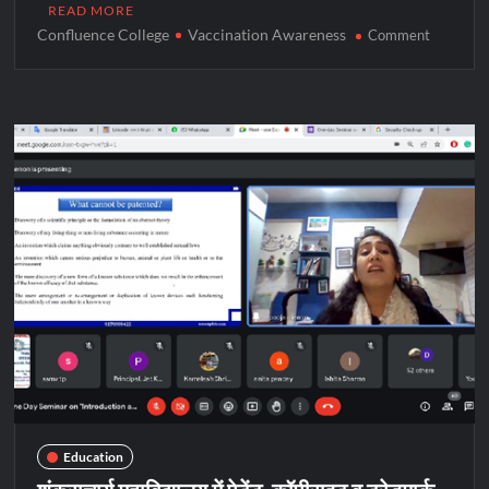
READ MORE
Confluence College
Vaccination Awareness
on
Comment
कांफ्लूएंस
कालेज
में
टीकाकरण
की
आवश्यकता
पर
व्याख्यान
Education