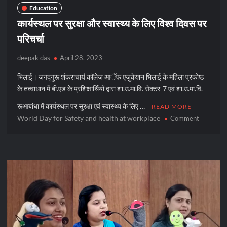
Education
कार्यस्थल पर सुरक्षा और स्वास्थ्य के लिए विश्व दिवस पर
परिचर्चा
deepak das
April 28, 2023
भिलाई। जगद्गुरू शंकराचार्य काॅलेज आॅफ एजुकेशन भिलाई के महिला प्रकोष्ठ
के तत्वाधान में बी.एड के प्रशिक्षार्थियों द्वारा शा.उ.मा.वि. सेक्टर-7 एवं शा.उ.मा.वि.
रूआबांधा में कार्यस्थल पर सुरक्षा एवं स्वास्थ्य के लिए …
READ MORE
World Day for Safety and health at workplace
on
Comment
कार्यस्थल
पर
सुरक्षा
और
स्वास्थ्य
के
लिए
विश्व
दिवस