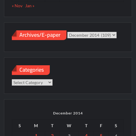
« Nov
Jan »
Archives/E-paper
Archives/E-
paper
Categories
Categories
December 2014
S
M
T
W
T
F
S
1
2
4
5
3
6