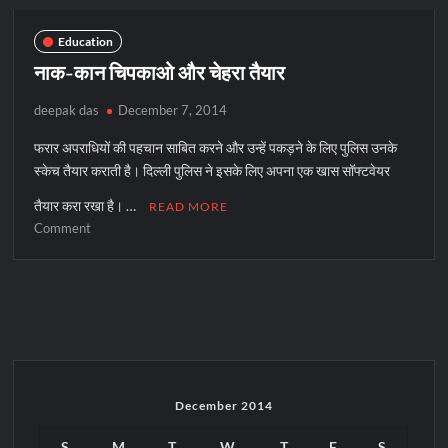
तरह
है
Education
नाक-कान चिपकाओ और चेहरा तैयार
deepak das
December 7, 2014
फरार अपराधियों की पहचान साबित करने और उन्हें पकड़ने के लिए पुलिस उनके
स्केच तैयार कराती है। दिल्ली पुलिस ने इसके लिए अपना एक खास सॉफ्टवेयर
तैयार करा रखा है। …
READ MORE
on
Comment
नाक-
कान
चिपकाओ
और
चेहरा
तैयार
December 2014
S
M
T
W
T
F
S