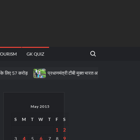
Search for:
TOURISM
GK QUIZ
ड़
प्रधानमंत्री टीबी मुक्त भारत अभियान के तहत पीवीटीजी क्षेत्रों में पोषण सह
May 2015
S
M
T
W
T
F
S
1
2
4
6
9
3
5
7
8