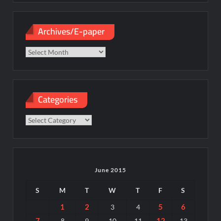
Archives/E-paper
Archives/E-
paper
Categories
Categories
June 2015
S
M
T
W
T
F
S
1
2
5
6
3
4
7
12
8
9
10
11
13