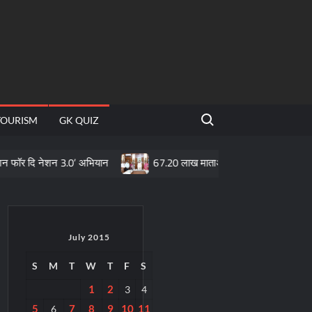
Search for:
TOURISM
GK QUIZ
ेशन 3.0’ अभियान
67.20 लाख माताओं के खातों में पहुँची महतारी वंदन योजना क
July 2015
S
M
T
W
T
F
S
1
2
3
4
5
7
8
9
10
11
6