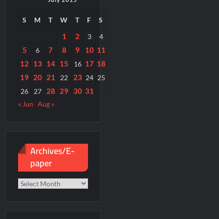
S
M
T
W
T
F
S
1
2
3
4
5
7
8
9
10
11
6
12
13
14
15
17
18
16
19
20
21
23
22
24
25
28
29
30
31
26
27
« Jun
Aug »
Archives/E-
paper
Archives/E-
paper