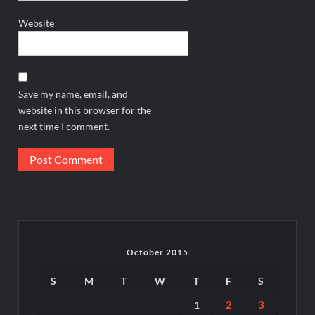
Website
Save my name, email, and
website in this browser for the
next time I comment.
October 2015
S
M
T
W
T
F
S
2
3
1