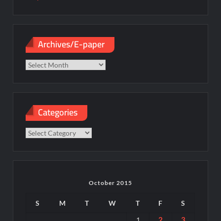
Archives/E-paper
Archives/E-
paper
Categories
Categories
October 2015
S
M
T
W
T
F
S
2
3
1