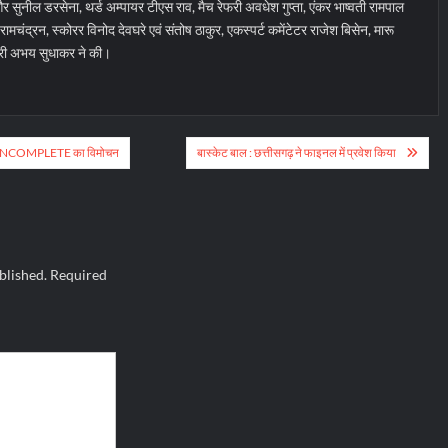
सुनील डरसेना, थर्ड अम्पायर टीएस राव, मैच रेफरी अवधेश गुप्ता, एंकर भाष्वती रामपाल
रामचंद्रन, स्कोरर विनोद देवघरे एवं संतोष ठाकुर, एकस्पर्ट कमेंटेटर राजेश बिसेन, मारू
ंट्री अभय सुधाकर ने की।
 INCOMPLETE का विमोचन
बास्केट बाल : छत्तीसगढ़ ने फाइनल में प्रवेश किया
blished.
Required