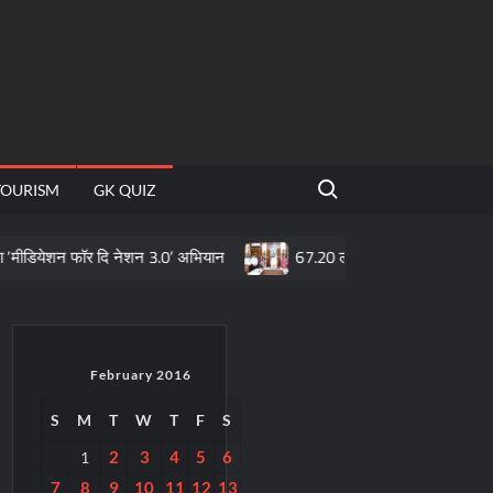
Search for:
TOURISM
GK QUIZ
 फॉर दि नेशन 3.0’ अभियान
67.20 लाख माताओं के खातों में पहुँची महतारी वं
February 2016
S
M
T
W
T
F
S
2
3
4
5
6
1
7
8
9
10
11
12
13