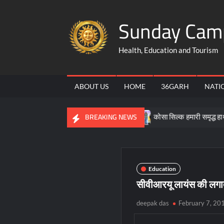
Skip
Sunday Cam
to
content
Health, Education and Tourism
ABOUT US
HOME
36GARH
NATI
्र, ग्रामीण उद्यमिता की बने मिसाल
कोसा सिल्क हमारी समृद्ध हाथकरघा और सा
BREAKING NEWS
Education
सीवीआरयू लायंस की लगा
deepak das
February 7, 20