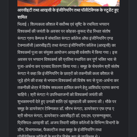
आरसीइटी तथा आरइसी के इंजीनियरिंग तथा पॉलीटेक्निक के स्टूडेंट हुए
शामिल
भिलाई। शिल्पकला कौशल में सर्वोच्च एवं सृष्टि के रचयिता भगवान
विश्वकर्मा की जयंती के अवसर पर कोहका-कुरूद रोड स्थित संतोष
रूंगटा ग्रुप कैम्पस में संचालित रूंगटा कॉलेज ऑफ इंजीनियरिंग एण्ड
टेक्नालॉजी (आरसीइटी) तथा रूंगटा इंजीनियरिंग कॉलेज (आरइसी) का
विश्वकर्मा पूजा का संयुक्त आयोजन आरइसी वर्कशॉप में किया गया।
इस
अवसर पर भगवान विश्वकर्मा की प्रतिमा स्थापित कर पूर्ण भक्ति भाव से
पूजा-अर्चना कर प्रसाद वितरण किया गया। समूह के चेयरमेन श्री संतोष
रूंगटा ने कहा कि इंजीनियरिंग के छात्रों को तकनीकी कला कौशल से
जुड़े होने की वजह से भगवान विश्वकर्मा की विशेष रूप से पूजा-अर्चना कर
तकनीकी क्षेत्र में विशेष सफलता हासिल करने हेतु आशिर्वाद प्राप्त करना
चाहिये। श्री रूंगटा ने उपस्थितजनों को विश्वकर्मा जयंती की
शुभकामनायें देते हुए उनकी शांति एवं खुशहाली की कामना की। मौके पर
समूह के डायरेक्टर टेक्निकल डॉ. सौरभ रूंगटा, डायरेक्टर एफ एण्ड ए
श्री सोनल रूंगटा, डायरेक्टर-आरसीइटी डॉ. एस.एम. प्रसन्नकुमार,
प्रिंसिपल-आरइसी डॉ. अजय तिवारी सहित कॉलेजों के विभिन्न विभागों के
डीन, विभागाध्यक्ष, फैकल्टीज तथा समूह के इंजीनियरिंग तथा
पॉलीटेक्निक कॉलेजों के स्टूडेंट विशेष रूप से उपस्थित थे।