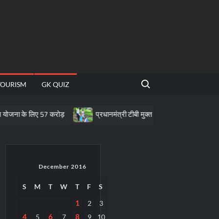
Search for:
TOURISM
GK QUIZ
िए 57 करोड़
प्रधानमंत्री टीबी मुक्त भारत अभियान के तहत पीवीटीजी क्षेत्रों म
December 2016
S
M
T
W
T
F
S
1
2
3
4
6
8
5
7
9
10