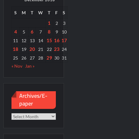
S
M
T
W
T
F
S
1
2
3
4
6
8
5
7
9
10
15
16
17
11
12
13
14
18
20
23
19
21
22
24
29
25
26
27
28
30
31
« Nov
Jan »
Archives/E-
paper
Archives/E-
paper