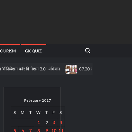
Search for:
TOURISM
GK QUIZ
ेशन फॉर दि नेशन 3.0’ अभियान
67.20 लाख माताओं के खातों में पहुँची महतारी
February 2017
S
M
T
W
T
F
S
1
3
4
2
5
6
7
8
9
10
11