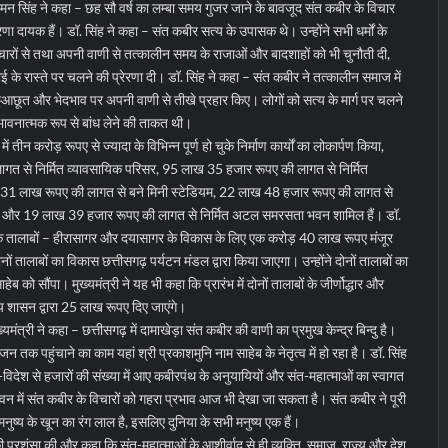
रमन सिंह ने कहा – छह सौ वर्ष का लम्बा समय गुजर जाने के बावजूद संत कबीर के विचार
 दायक हैं। डॉ. सिंह ने कहा – संत कबीर सत्य के उपासक थे। उन्होंने सभी धर्मों के
ों से तथा अपनी वाणी से तत्कालीन समय के राजाओं और बादशाहों को भी चुनौती दी,
के रास्ते पर चलने की प्रेरणा दी। डॉ. सिंह ने कहा – संत कबीर ने तत्कालीन समाज में
 छुआछूत और भेदभाव पर अपनी वाणी से तीखे प्रहार किए। लोगों को सत्य के मार्ग पर चलने
भावनात्मक रूप से बांध लेने की ताकत थी।
ं तीन करोड़ रूपए से ज्यादा के विभिन्न पूर्ण हो चुके निर्माण कार्यों का लोकार्पण किया,
गत से निर्मित व्यावसायिक परिसर, 95 लाख 35 हजार रूपए की लागत से निर्मित
 31 लाख रूपए की लागत से बने मिनी स्टेडियम, 22 लाख 48 हजार रूपए की लागत से
र भवन और 19 लाख 39 हजार रूपए की लागत से निर्मित अटल समरसता भवन शामिल हैं। डॉ.
सिक तालाबों – हीरासागर और दयासागर के विकास के लिए एक करोड़ 40 लाख रूपए मंजूर
 तालाबों का विकास छत्तीसगढ़ पर्यटन मंडल द्वारा किया जाएगा। उन्होंने दोनों तालाबों का
ेब को सौंपा। मुख्यमंत्री ने यह भी कहा कि प्रारंभ में दोनों तालाबों के जीर्णोद्धार और
्य शासन द्वारा 25 लाख रूपए दिए जाएंगे।
ंत्री ने कहा – छत्तीसगढ़ में दामाखेड़ा संत कबीर की वाणी का प्रमुख केन्द्र बिन्दु है।
तक पहुंचाने का काम यहां श्री प्रकाशमुनि नाम साहेब के नेतृत्व में हो रहा है। डॉ. सिंह
-विदेश से हजारों की संख्या में आए कबीरपंथ के अनुयायियों और संत-महात्माओं का स्वागत
न में संत कबीर के विचारों को गहरा प्रभाव आज भी देखा जा सकता है। संत कबीर ने पूरी
मनुष्य के खून का रंग लाल है, इसलिए दुनिया के सभी मनुष्य एक हैं।
प्रशंसा की और कहा कि संत-महात्माओं के आशीर्वाद से ही व्यक्ति, समाज, राज्य और देश