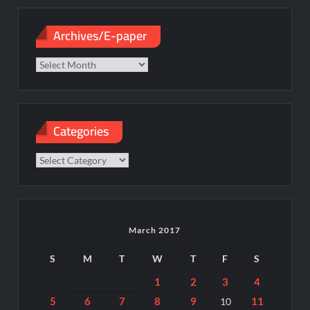
Archives/E-paper
Archives/E-
paper
Categories
Categories
March 2017
S
M
T
W
T
F
S
1
2
3
4
5
6
7
8
9
11
10