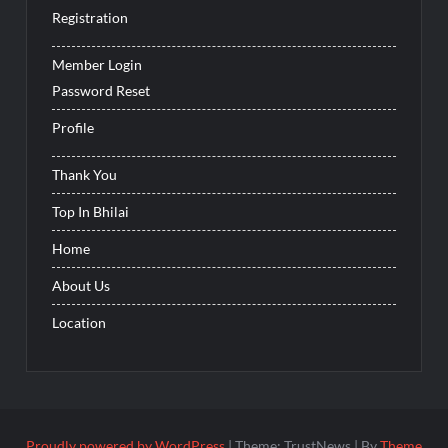
Registration
Member Login
Password Reset
Profile
Thank You
Top In Bhilai
Home
About Us
Location
Proudly powered by WordPress
|
Theme: TrustNews
|
By
Theme