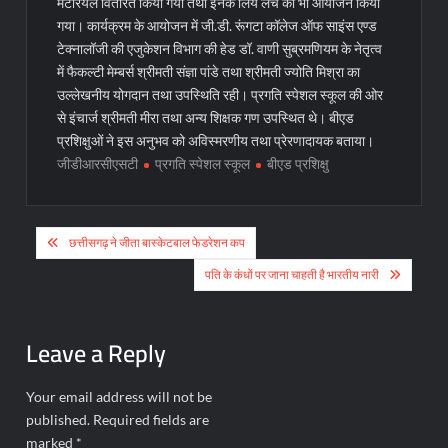
मटेरियल वितरित किया गया तथा इनके लिये लंच का भी आयोजन किया
गया। कार्यक्रम के आयोजन में जी.डी. रूंगटा कॉलेज ऑफ साइंस एण्ड
टेक्नालॉजी की एजुकेशन विभाग की हेड डॉ. वाणी सुब्रमणियम के नेतृत्व
में फैकल्टी मेम्बर्स श्रीमती संज्ञा पांडे तथा श्रीमती ज्योति मिश्रा का
उल्लेखनीय योगदान तथा उपस्थिति रही। प्रगति स्पेशल स्कूल की ओर
से इंचार्ज श्रीमती मीरा तथा अन्य शिक्षक गण उपस्थित थे। बीएड
प्रशिक्षुओं ने इस अनुभव को अविस्मरणीय तथा प्रेरणादायक बताया।
जीडीआरसीएसटी
प्रगति स्पेशल स्कूल
बीएड प्रशिक्षु
Post
छत्तीसगढ़ ने जीता बास्केटबाल फेडरेशन कप
navigation
पति के कंधों पर जाना चाहती है भारतीय नारी
Leave a Reply
Your email address will not be
published.
Required fields are
marked
*